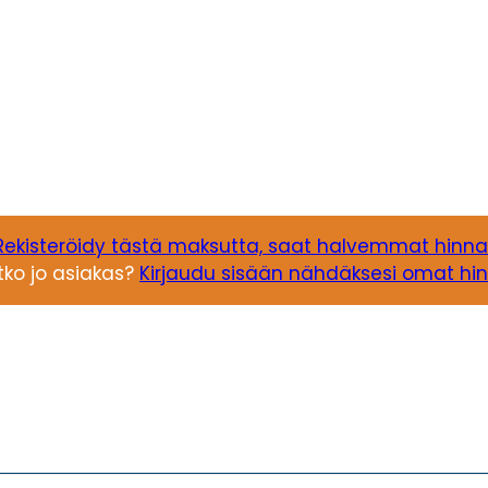
Rekisteröidy tästä maksutta, saat halvemmat hinna
tko jo asiakas?
Kirjaudu sisään nähdäksesi omat hin