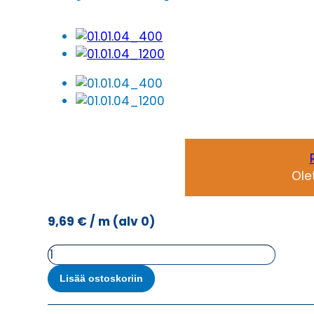
Ole
9,69
€
/ m
(alv 0)
Ohjauskaapeli
ÖPVC-
Lisää ostoskoriin
JZ
19G1