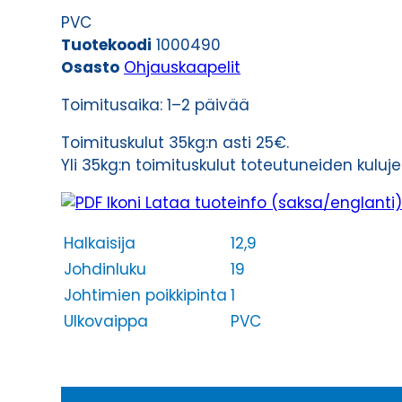
määrä
PVC
Tuotekoodi
1000490
Osasto
Ohjauskaapelit
Toimitusaika: 1–2 päivää
Toimituskulut 35kg:n asti 25€.
Yli 35kg:n toimituskulut toteutuneiden kulu
Lataa tuoteinfo (saksa/englanti)
Halkaisija
12,9
Johdinluku
19
Johtimien poikkipinta
1
Ulkovaippa
PVC