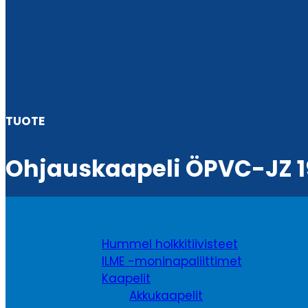
TUOTE
Ohjauskaapeli ÖPVC-JZ 1
Hummel holkkitiivisteet
ILME -moninapaliittimet
Kaapelit
Akkukaapelit