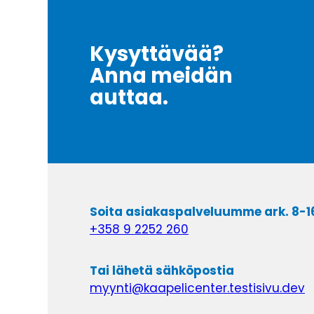
Kysyttävää?
Anna meidän
auttaa.
Soita asiakaspalveluumme ark. 8-1
+358 9 2252 260
Tai lähetä sähköpostia
myynti@kaapelicenter.testisivu.dev