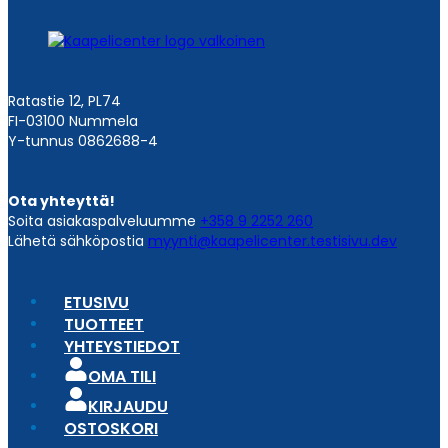
Ratastie 12, PL74
FI-03100 Nummela
Y-tunnus 0862688-4
Ota yhteyttä!
Soita asiakaspalveluumme
+358 9 2252 260
Lähetä sähköpostia
myynti@kaapelicenter.testisivu.dev
ETUSIVU
TUOTTEET
YHTEYSTIEDOT
OMA TILI
KIRJAUDU
OSTOSKORI