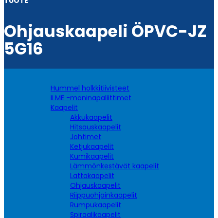
TUOTE
Ohjauskaapeli ÖPVC-JZ
5G16
Hummel holkkitiivisteet
ILME -moninapaliittimet
Kaapelit
Akkukaapelit
Hitsauskaapelit
Johtimet
Ketjukaapelit
Kumikaapelit
Lämmönkestävät kaapelit
Lattakaapelit
Ohjauskaapelit
Riippuohjainkaapelit
Rumpukaapelit
Spiraalikaapelit