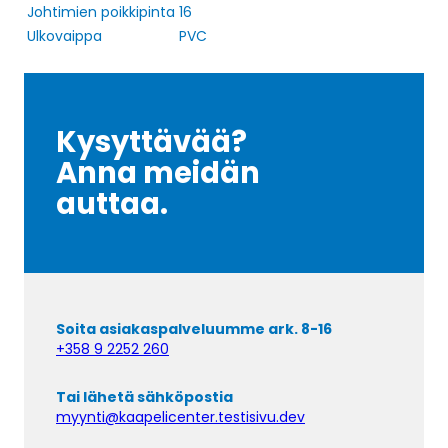
Johtimien poikkipinta
16
Ulkovaippa
PVC
Kysyttävää?
Anna meidän
auttaa.
Soita asiakaspalveluumme ark. 8-16
+358 9 2252 260
Tai lähetä sähköpostia
myynti@kaapelicenter.testisivu.dev