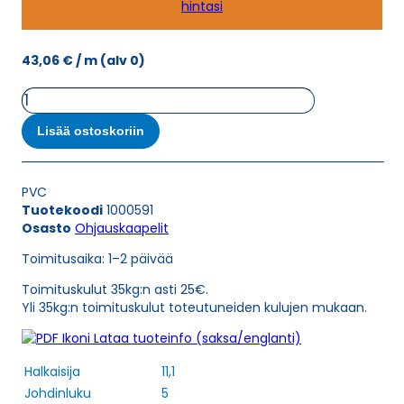
hintasi
43,06
€
/ m
(alv 0)
Ohjauskaapeli
ÖPVC-
JZ
Lisää ostoskoriin
5G16
määrä
PVC
Tuotekoodi
1000591
Osasto
Ohjauskaapelit
Toimitusaika: 1–2 päivää
Toimituskulut 35kg:n asti 25€.
Yli 35kg:n toimituskulut toteutuneiden kulujen mukaan.
Lataa tuoteinfo (saksa/englanti)
Halkaisija
11,1
Johdinluku
5