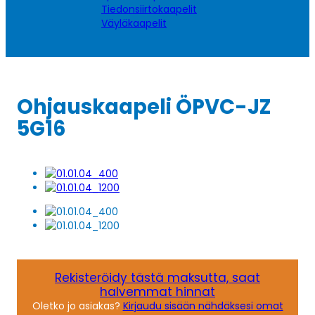
Tiedonsiirtokaapelit
Väyläkaapelit
Ohjauskaapeli ÖPVC-JZ
5G16
Rekisteröidy tästä maksutta, saat
halvemmat hinnat
Oletko jo asiakas?
Kirjaudu sisään nähdäksesi omat