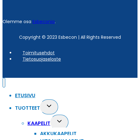
Olemme osa
Esbeconia
.
Copyright © 2023 Esbecon | All Rights Reserved
Toimitusehdot
Tietosuojaseloste
ETUSIVU
Toggle
TUOTTEET
child
menu
Toggle
KAAPELIT
child
AKKUKAAPELIT
menu