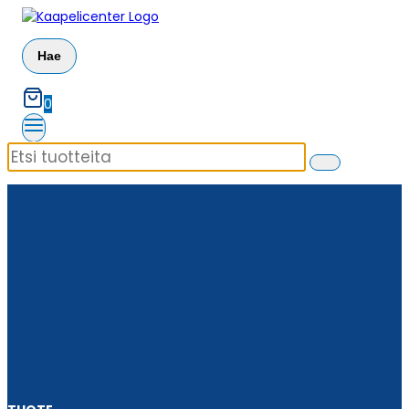
Siirry
sisältöön
Hae
0