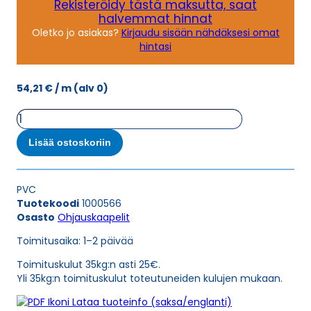
Rekisteröidy tästä maksutta, saat
halvemmat hinnat
Oletko jo asiakas?
Kirjaudu sisään nähdäksesi omat
hintasi
54,21
€
/ m
(alv 0)
Ohjauskaapeli
ÖPVC-
JZ
Lisää ostoskoriin
4G25
määrä
PVC
Tuotekoodi
1000566
Osasto
Ohjauskaapelit
Toimitusaika: 1–2 päivää
Toimituskulut 35kg:n asti 25€.
Yli 35kg:n toimituskulut toteutuneiden kulujen mukaan.
Lataa tuoteinfo (saksa/englanti)