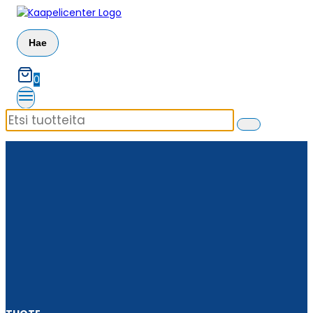
Siirry
sisältöön
Hae
0