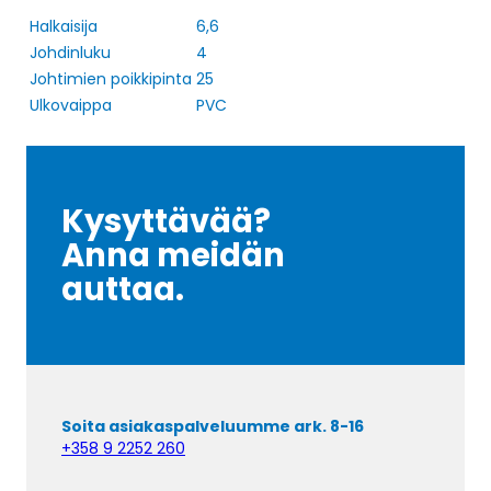
Halkaisija
6,6
Johdinluku
4
Johtimien poikkipinta
25
Ulkovaippa
PVC
Kysyttävää?
Anna meidän
auttaa.
Soita asiakaspalveluumme ark. 8-16
+358 9 2252 260