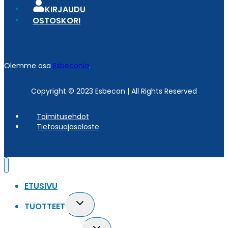
KIRJAUDU
OSTOSKORI
Olemme osa
Esbeconia
.
Copyright © 2023 Esbecon | All Rights Reserved
Toimitusehdot
Tietosuojaseloste
ETUSIVU
Toggle
TUOTTEET
child
menu
Toggle