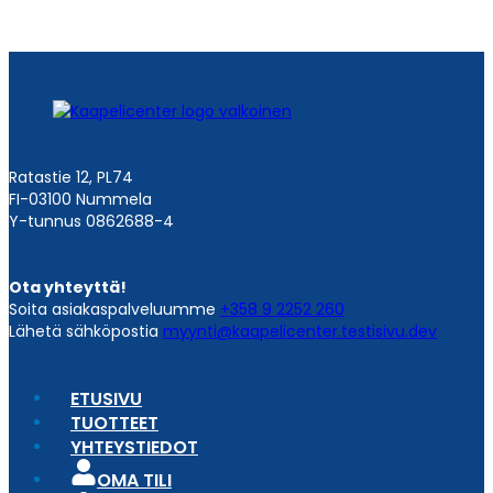
Ratastie 12, PL74
FI-03100 Nummela
Y-tunnus 0862688-4
Ota yhteyttä!
Soita asiakaspalveluumme
+358 9 2252 260
Lähetä sähköpostia
myynti@kaapelicenter.testisivu.dev
ETUSIVU
TUOTTEET
YHTEYSTIEDOT
OMA TILI