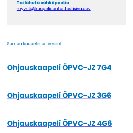
Tai lähetä sähköpostia
myynti@kaapelicenter.testisivu.dev
Saman kaapelin eri versiot
Ohjauskaapeli ÖPVC-JZ 7G4
Ohjauskaapeli ÖPVC-JZ 3G6
Ohjauskaapeli ÖPVC-JZ 4G6