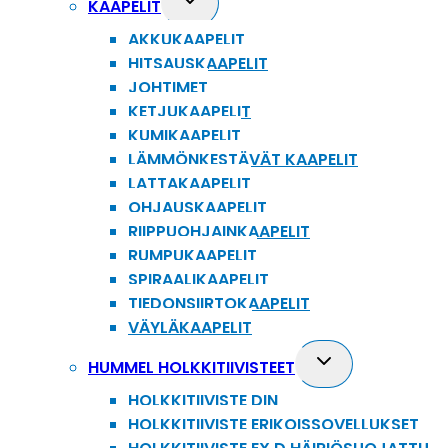
KAAPELIT
child
AKKUKAAPELIT
menu
HITSAUSKAAPELIT
JOHTIMET
KETJUKAAPELIT
KUMIKAAPELIT
LÄMMÖNKESTÄVÄT KAAPELIT
LATTAKAAPELIT
OHJAUSKAAPELIT
RIIPPUOHJAINKAAPELIT
RUMPUKAAPELIT
SPIRAALIKAAPELIT
TIEDONSIIRTOKAAPELIT
VÄYLÄKAAPELIT
Toggle
HUMMEL HOLKKITIIVISTEET
child
HOLKKITIIVISTE DIN
menu
HOLKKITIIVISTE ERIKOISSOVELLUKSET