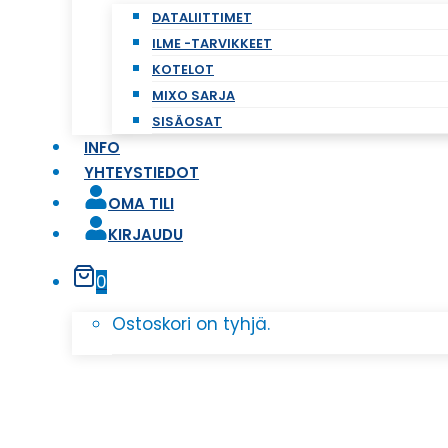
DATALIITTIMET
ILME -TARVIKKEET
KOTELOT
MIXO SARJA
SISÄOSAT
INFO
YHTEYSTIEDOT
OMA TILI
KIRJAUDU
0
Ostoskori on tyhjä.
KAAPE