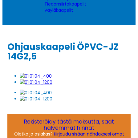
Tiedonsiirtokaapelit
Väyläkaapelit
Ohjauskaapeli ÖPVC-JZ
14G2,5
Rekisteröidy tästä maksutta, saat
halvemmat hinnat
Oletko jo asiakas?
Kirjaudu sisään nähdäksesi omat