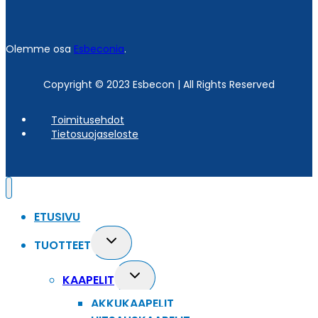
Olemme osa
Esbeconia
.
Copyright © 2023 Esbecon | All Rights Reserved
Toimitusehdot
Tietosuojaseloste
ETUSIVU
Toggle
TUOTTEET
child
menu
Toggle
KAAPELIT
child
AKKUKAAPELIT
menu