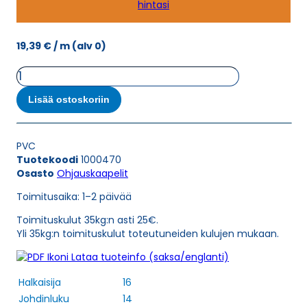
hintasi
19,39
€
/ m
(alv 0)
Ohjauskaapeli
ÖPVC-
JZ
Lisää ostoskoriin
14G2,5
määrä
PVC
Tuotekoodi
1000470
Osasto
Ohjauskaapelit
Toimitusaika: 1–2 päivää
Toimituskulut 35kg:n asti 25€.
Yli 35kg:n toimituskulut toteutuneiden kulujen mukaan.
Lataa tuoteinfo (saksa/englanti)
Halkaisija
16
Johdinluku
14