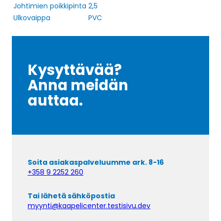
Johtimien poikkipinta
2,5
Ulkovaippa
PVC
Kysyttävää?
Anna meidän
auttaa.
Soita asiakaspalveluumme ark. 8-16
+358 9 2252 260
Tai lähetä sähköpostia
myynti@kaapelicenter.testisivu.dev