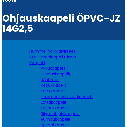
TUOTE
Ohjauskaapeli ÖPVC-JZ
14G2,5
Hummel holkkitiivisteet
ILME -moninapaliittimet
Kaapelit
Akkukaapelit
Hitsauskaapelit
Johtimet
Ketjukaapelit
Kumikaapelit
Lämmönkestävät kaapelit
Lattakaapelit
Ohjauskaapelit
Riippuohjainkaapelit
Rumpukaapelit
Spiraalikaapelit