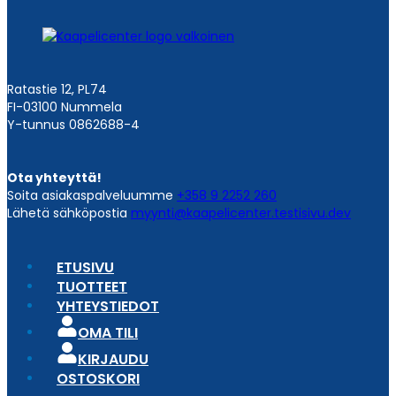
Ratastie 12, PL74
FI-03100 Nummela
Y-tunnus 0862688-4
Ota yhteyttä!
Soita asiakaspalveluumme
+358 9 2252 260
Lähetä sähköpostia
myynti@kaapelicenter.testisivu.dev
ETUSIVU
TUOTTEET
YHTEYSTIEDOT
OMA TILI
KIRJAUDU
OSTOSKORI