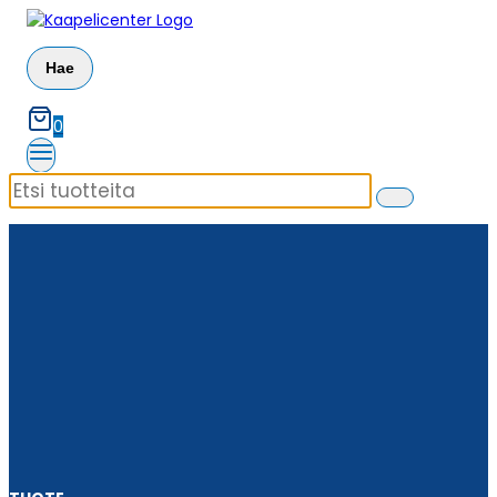
Siirry
sisältöön
Hae
0