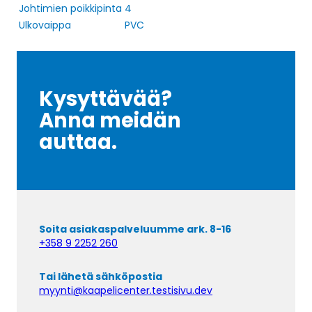
Johtimien poikkipinta
4
Ulkovaippa
PVC
Kysyttävää?
Anna meidän
auttaa.
Soita asiakaspalveluumme ark. 8-16
+358 9 2252 260
Tai lähetä sähköpostia
myynti@kaapelicenter.testisivu.dev