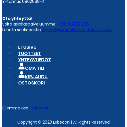
Y-tunnus 0862688-4
Ota yhteyttä!
Soita asiakaspalveluumme
+358 9 2252 260
Lähetä sähköpostia
myynti@kaapelicenter.testisivu.dev
ETUSIVU
TUOTTEET
YHTEYSTIEDOT
OMA TILI
KIRJAUDU
OSTOSKORI
Olemme osa
Esbeconia
.
Copyright © 2023 Esbecon | All Rights Reserved