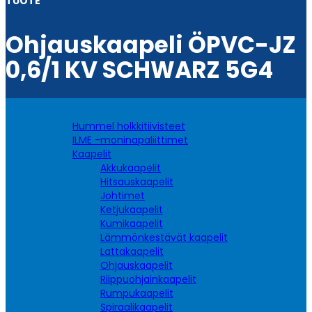
TUOTE
Ohjauskaapeli ÖPVC-JZ
0,6/1 KV SCHWARZ 5G4
Hummel holkkitiivisteet
ILME -moninapaliittimet
Kaapelit
Akkukaapelit
Hitsauskaapelit
Johtimet
Ketjukaapelit
Kumikaapelit
Lämmönkestävät kaapelit
Lattakaapelit
Ohjauskaapelit
Riippuohjainkaapelit
Rumpukaapelit
Spiraalikaapelit