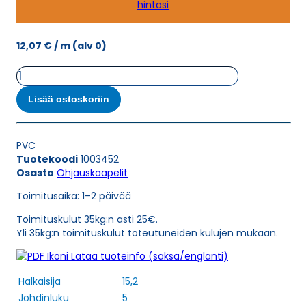
hintasi
12,07
€
/ m
(alv 0)
Ohjauskaapeli
ÖPVC-
JZ
Lisää ostoskoriin
0,6/1
KV
SCHWARZ
PVC
5G4
Tuotekoodi
1003452
määrä
Osasto
Ohjauskaapelit
Toimitusaika: 1–2 päivää
Toimituskulut 35kg:n asti 25€.
Yli 35kg:n toimituskulut toteutuneiden kulujen mukaan.
Lataa tuoteinfo (saksa/englanti)
Halkaisija
15,2
Johdinluku
5