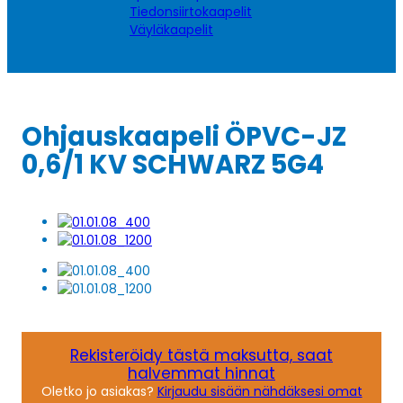
Tiedonsiirtokaapelit
Väyläkaapelit
Ohjauskaapeli ÖPVC-JZ
0,6/1 KV SCHWARZ 5G4
Rekisteröidy tästä maksutta, saat
halvemmat hinnat
Oletko jo asiakas?
Kirjaudu sisään nähdäksesi omat