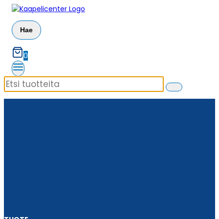
Siirry
sisältöön
Hae
0