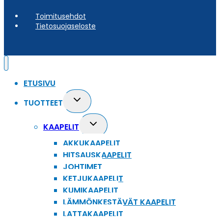
Toimitusehdot
Tietosuojaseloste
ETUSIVU
Toggle
TUOTTEET
child
menu
Toggle
KAAPELIT
child
AKKUKAAPELIT
menu
HITSAUSKAAPELIT
JOHTIMET
KETJUKAAPELIT
KUMIKAAPELIT
LÄMMÖNKESTÄVÄT KAAPELIT
LATTAKAAPELIT