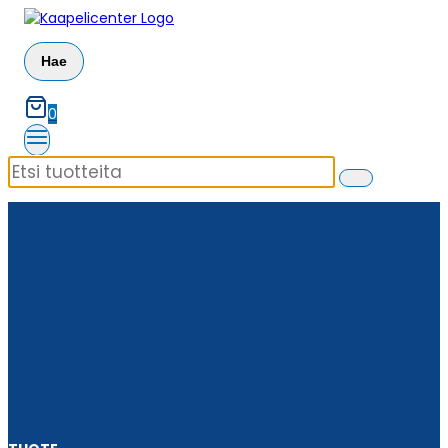
Siirry
sisältöön
Hae
0