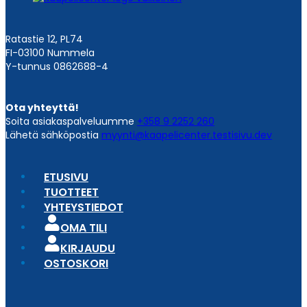
Ratastie 12, PL74
FI-03100 Nummela
Y-tunnus 0862688-4
Ota yhteyttä!
Soita asiakaspalveluumme
+358 9 2252 260
Lähetä sähköpostia
myynti@kaapelicenter.testisivu.dev
ETUSIVU
TUOTTEET
YHTEYSTIEDOT
OMA TILI
KIRJAUDU
OSTOSKORI