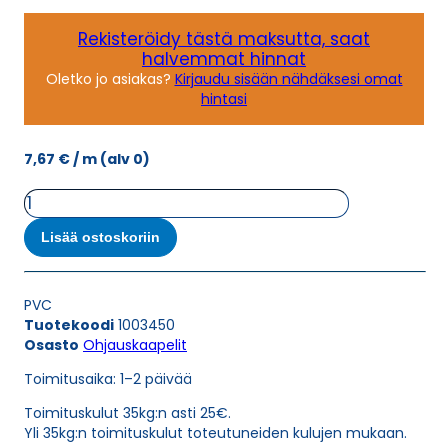
Rekisteröidy tästä maksutta, saat
halvemmat hinnat
Oletko jo asiakas?
Kirjaudu sisään nähdäksesi omat
hintasi
7,67
€
/ m
(alv 0)
Ohjauskaapeli
ÖPVC-
JZ
Lisää ostoskoriin
0,6/1
KV
SCHWARZ
PVC
3G4
Tuotekoodi
1003450
määrä
Osasto
Ohjauskaapelit
Toimitusaika: 1–2 päivää
Toimituskulut 35kg:n asti 25€.
Yli 35kg:n toimituskulut toteutuneiden kulujen mukaan.