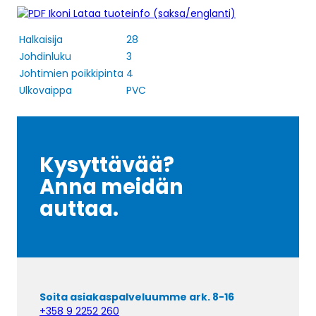
Lataa tuoteinfo (saksa/englanti)
Halkaisija
28
Johdinluku
3
Johtimien poikkipinta
4
Ulkovaippa
PVC
Kysyttävää?
Anna meidän
auttaa.
Soita asiakaspalveluumme ark. 8-16
+358 9 2252 260