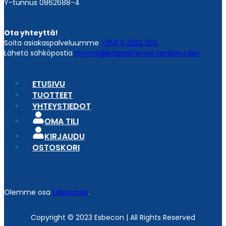
Y-tunnus 0862688-4
Ota yhteyttä!
Soita asiakaspalveluumme
+358 9 2252 260
Lähetä sähköpostia
myynti@kaapelicenter.testisivu.dev
ETUSIVU
TUOTTEET
YHTEYSTIEDOT
OMA TILI
KIRJAUDU
OSTOSKORI
Olemme osa
Esbeconia
.
Copyright © 2023 Esbecon | All Rights Reserved