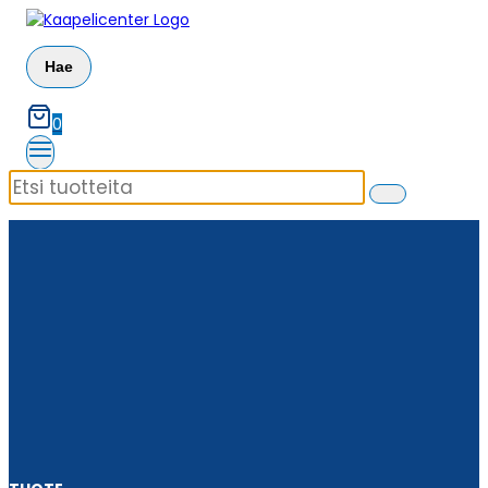
Siirry
sisältöön
Hae
0