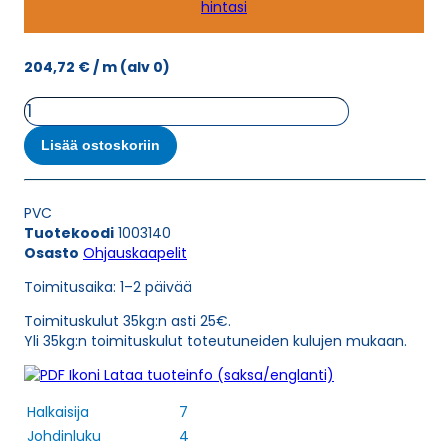
hintasi
204,72
€
/ m
(alv 0)
Ohjauskaapeli
ÖPVC-
JZ
Lisää ostoskoriin
0,6/1
KV
SCHWARZ
PVC
4G95
Tuotekoodi
1003140
määrä
Osasto
Ohjauskaapelit
Toimitusaika: 1–2 päivää
Toimituskulut 35kg:n asti 25€.
Yli 35kg:n toimituskulut toteutuneiden kulujen mukaan.
Lataa tuoteinfo (saksa/englanti)
Halkaisija
7
Johdinluku
4