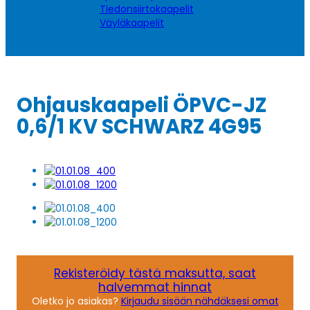
Tiedonsiirtokaapelit
Väyläkaapelit
Ohjauskaapeli ÖPVC-JZ
0,6/1 KV SCHWARZ 4G95
Rekisteröidy tästä maksutta, saat
halvemmat hinnat
Oletko jo asiakas?
Kirjaudu sisään nähdäksesi omat