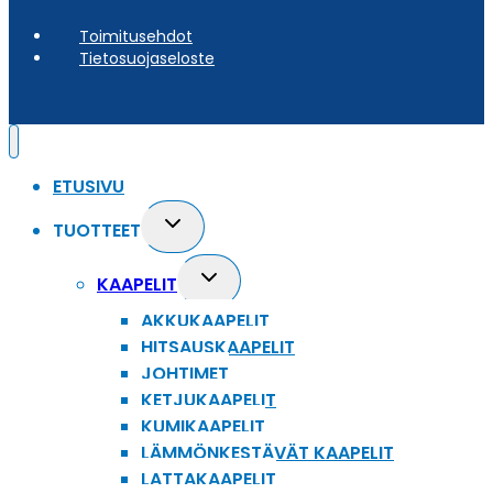
Toimitusehdot
Tietosuojaseloste
ETUSIVU
Toggle
TUOTTEET
child
menu
Toggle
KAAPELIT
child
AKKUKAAPELIT
menu
HITSAUSKAAPELIT
JOHTIMET
KETJUKAAPELIT
KUMIKAAPELIT
LÄMMÖNKESTÄVÄT KAAPELIT
LATTAKAAPELIT