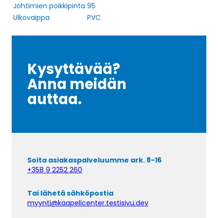
Johtimien poikkipinta
95
Ulkovaippa
PVC
Kysyttävää?
Anna meidän
auttaa.
Soita asiakaspalveluumme ark. 8-16
+358 9 2252 260
Tai lähetä sähköpostia
myynti@kaapelicenter.testisivu.dev