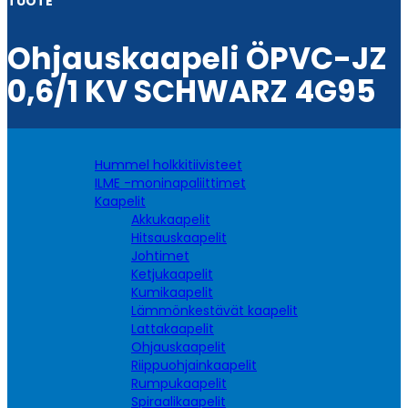
TUOTE
Ohjauskaapeli ÖPVC-JZ
0,6/1 KV SCHWARZ 4G95
Hummel holkkitiivisteet
ILME -moninapaliittimet
Kaapelit
Akkukaapelit
Hitsauskaapelit
Johtimet
Ketjukaapelit
Kumikaapelit
Lämmönkestävät kaapelit
Lattakaapelit
Ohjauskaapelit
Riippuohjainkaapelit
Rumpukaapelit
Spiraalikaapelit