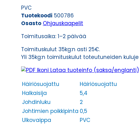
(LIYCY-
PVC
OZ)
Tuotekoodi
500786
2X0,5
Osasto
Ohjauskaapelit
määrä
Toimitusaika: 1–2 päivää
Toimituskulut 35kg:n asti 25€.
Yli 35kg:n toimituskulut toteutuneiden kulu
Lataa tuoteinfo (saksa/englanti)
Häiriösuojattu
Häiriösuojattu
Halkaisija
5,4
Johdinluku
2
Johtimien poikkipinta
0,5
Ulkovaippa
PVC