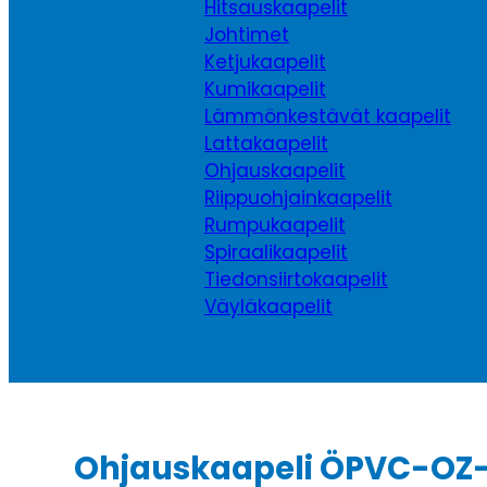
Hitsauskaapelit
Johtimet
Ketjukaapelit
Kumikaapelit
Lämmönkestävät kaapelit
Lattakaapelit
Ohjauskaapelit
Riippuohjainkaapelit
Rumpukaapelit
Spiraalikaapelit
Tiedonsiirtokaapelit
Väyläkaapelit
Ohjauskaapeli ÖPVC-OZ-