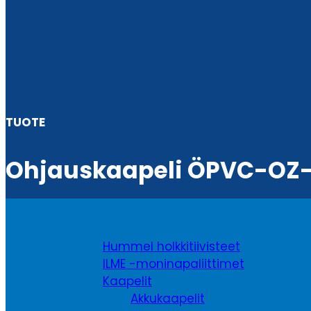
TUOTE
Ohjauskaapeli ÖPVC-OZ-
Hummel holkkitiivisteet
ILME -moninapaliittimet
Kaapelit
Akkukaapelit