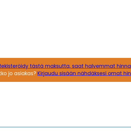
Rekisteröidy tästä maksutta, saat halvemmat hinna
tko jo asiakas?
Kirjaudu sisään nähdäksesi omat hin