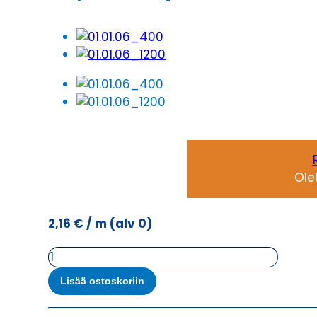
Ole
2,16
€
/ m
(alv 0)
Ohjauskaapeli
ÖPVC-
Lisää ostoskoriin
OZ-
CY