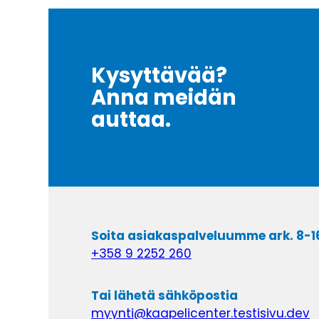
Kysyttävää?
Anna meidän
auttaa.
Soita asiakaspalveluumme ark. 8-1
+358 9 2252 260
Tai lähetä sähköpostia
myynti@kaapelicenter.testisivu.dev