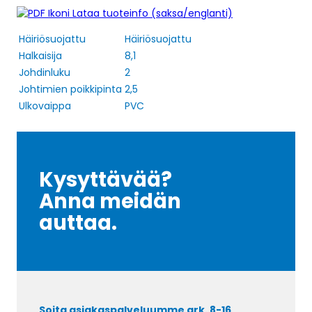
Lataa tuoteinfo (saksa/englanti)
Häiriösuojattu
Häiriösuojattu
Halkaisija
8,1
Johdinluku
2
Johtimien poikkipinta
2,5
Ulkovaippa
PVC
Kysyttävää?
Anna meidän
auttaa.
Soita asiakaspalveluumme ark. 8-16