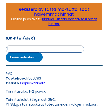
Rekisteröidy tästä maksutta, saat
halvemmat hinnat
Oletko jo asiakas?
Kirjaudu sisään nähdäksesi omat
hintasi
5,61
€
/ m
(alv 0)
Ohjauskaapeli
ÖPVC-
OZ-
Lisää ostoskoriin
CY
(LIYCY-
OZ)
PVC
2X2,5
Tuotekoodi
500793
määrä
Osasto
Ohjauskaapelit
Toimitusaika: 1–2 päivää
Toimituskulut 35kg:n asti 25€.
Yli 35kg:n toimituskulut toteutuneiden kulujen mukaan.