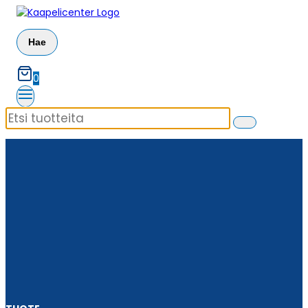
Siirry
sisältöön
Hae
0