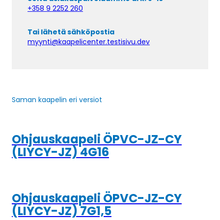
+358 9 2252 260
Tai lähetä sähköpostia
myynti@kaapelicenter.testisivu.dev
Saman kaapelin eri versiot
Ohjauskaapeli ÖPVC-JZ-CY
(LIYCY-JZ) 4G16
Ohjauskaapeli ÖPVC-JZ-CY
(LIYCY-JZ) 7G1,5