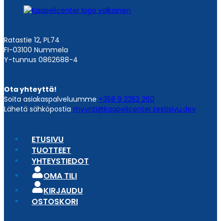
Ratastie 12, PL74
FI-03100 Nummela
Y-tunnus 0862688-4
Ota yhteyttä!
Soita asiakaspalveluumme
+358 9 2252 260
Lähetä sähköpostia
myynti@kaapelicenter.testisivu.dev
ETUSIVU
TUOTTEET
YHTEYSTIEDOT
OMA TILI
KIRJAUDU
OSTOSKORI