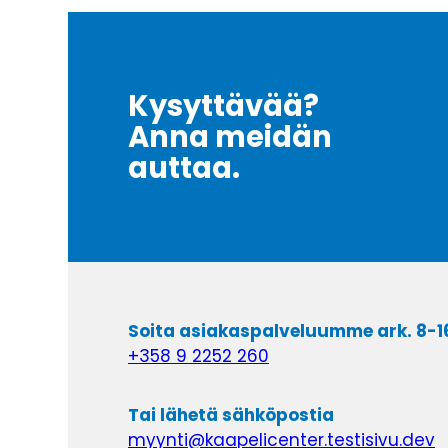
Kysyttävää?
Anna meidän
auttaa.
Soita asiakaspalveluumme ark. 8-1
+358 9 2252 260
Tai lähetä sähköpostia
myynti@kaapelicenter.testisivu.dev