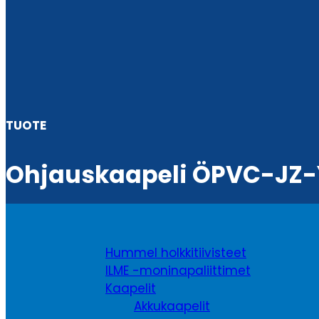
TUOTE
Ohjauskaapeli ÖPVC-JZ-
Hummel holkkitiivisteet
ILME -moninapaliittimet
Kaapelit
Akkukaapelit