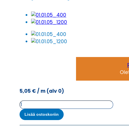
Ole
5,05
€
/ m
(alv 0)
Ohjauskaapeli
ÖPVC-
Lisää ostoskoriin
JZ-
YCY