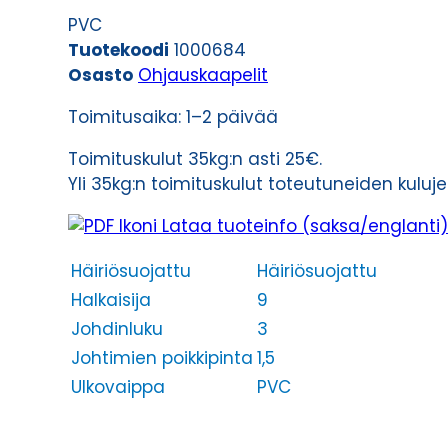
3G1,5
PVC
määrä
Tuotekoodi
1000684
Osasto
Ohjauskaapelit
Toimitusaika: 1–2 päivää
Toimituskulut 35kg:n asti 25€.
Yli 35kg:n toimituskulut toteutuneiden kulu
Lataa tuoteinfo (saksa/englanti)
Häiriösuojattu
Häiriösuojattu
Halkaisija
9
Johdinluku
3
Johtimien poikkipinta
1,5
Ulkovaippa
PVC