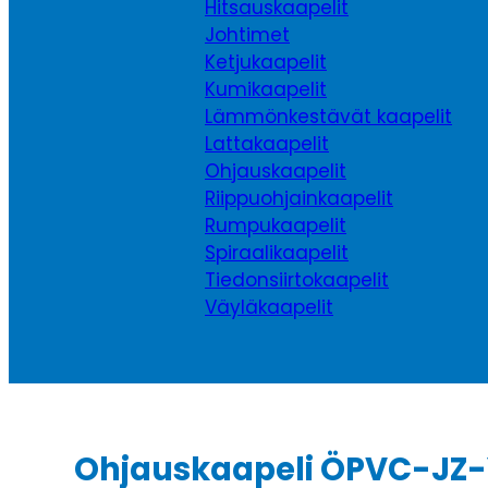
Hitsauskaapelit
Johtimet
Ketjukaapelit
Kumikaapelit
Lämmönkestävät kaapelit
Lattakaapelit
Ohjauskaapelit
Riippuohjainkaapelit
Rumpukaapelit
Spiraalikaapelit
Tiedonsiirtokaapelit
Väyläkaapelit
Ohjauskaapeli ÖPVC-JZ-