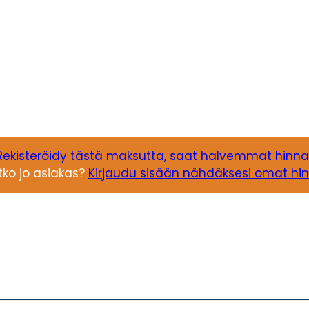
Rekisteröidy tästä maksutta, saat halvemmat hinna
tko jo asiakas?
Kirjaudu sisään nähdäksesi omat hin