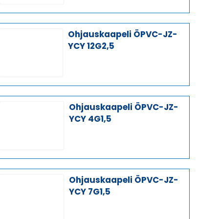
Ohjauskaapeli ÖPVC-JZ-
YCY 12G2,5
Ohjauskaapeli ÖPVC-JZ-
YCY 4G1,5
Ohjauskaapeli ÖPVC-JZ-
YCY 7G1,5