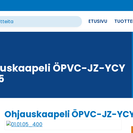
ETUSIVU
TUOTTE
uskaapeli ÖPVC-JZ-YCY
5
Ohjauskaapeli ÖPVC-JZ-YCY 