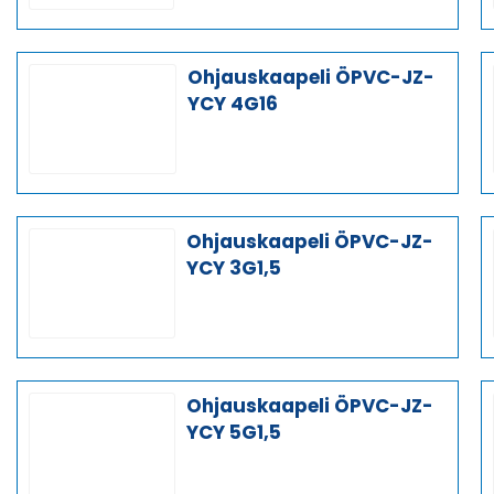
Ohjauskaapeli ÖPVC-JZ-
YCY 4G16
Ohjauskaapeli ÖPVC-JZ-
YCY 3G1,5
Ohjauskaapeli ÖPVC-JZ-
YCY 5G1,5