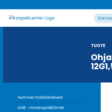
Siirry
sisältöön
TUOTE
Ohja
12G1,
Hummel holkkitiivisteet
ILME -moninapaliittimet