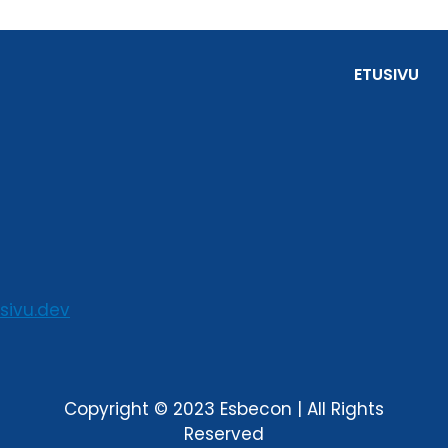
ETUSIVU
sivu.dev
Copyright © 2023 Esbecon | All Rights
Reserved