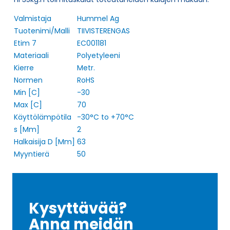
Valmistaja
Hummel Ag
Tuotenimi/Malli
TIIVISTERENGAS
Etim 7
EC001181
Materiaali
Polyetyleeni
Kierre
Metr.
Normen
RoHS
Min [C]
-30
Max [C]
70
Käyttölämpötila
-30°C to +70°C
s [Mm]
2
Halkaisija D [Mm]
63
Myyntierä
50
Kysyttävää?
Anna meidän