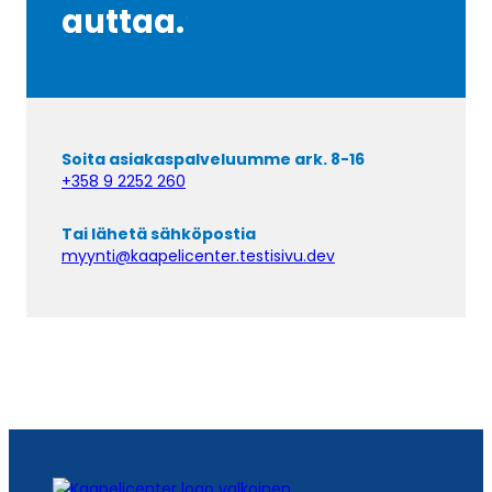
auttaa.
Soita asiakaspalveluumme ark. 8-16
+358 9 2252 260
Tai lähetä sähköpostia
myynti@kaapelicenter.testisivu.dev