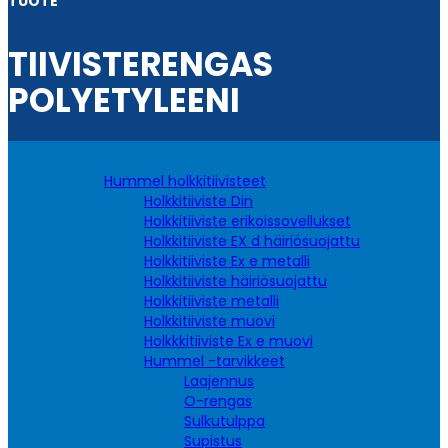
TUOTE
TIIVISTERENGAS
POLYETYLEENI
Hummel holkkitiivisteet
Holkkitiiviste Din
Holkkitiiviste erikoissovellukset
Holkkitiiviste EX d häiriösuojattu
Holkkitiiviste Ex e metalli
Holkkitiiviste häiriösuojattu
Holkkitiiviste metalli
Holkkitiiviste muovi
Holkkkitiiviste Ex e muovi
Hummel -tarvikkeet
Laajennus
O-rengas
Sulkutulppa
Supistus