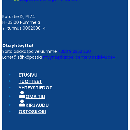
Ratastie 12, PL74
FI-03100 Nummela
Y-tunnus 0862688-4
Ota yhteyttä!
Soita asiakaspalveluumme
+358 9 2252 260
Lähetä sähköpostia
myynti@kaapelicenter.testisivu.dev
ETUSIVU
TUOTTEET
YHTEYSTIEDOT
OMA TILI
KIRJAUDU
OSTOSKORI