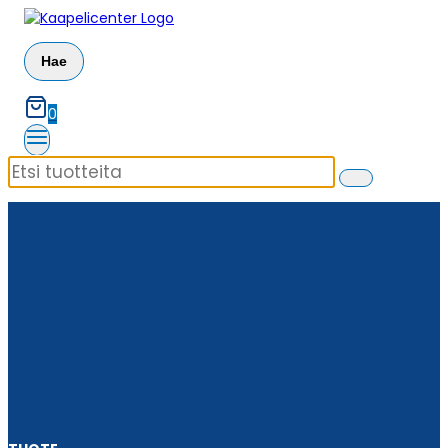
Siirry
sisältöön
Hae
0