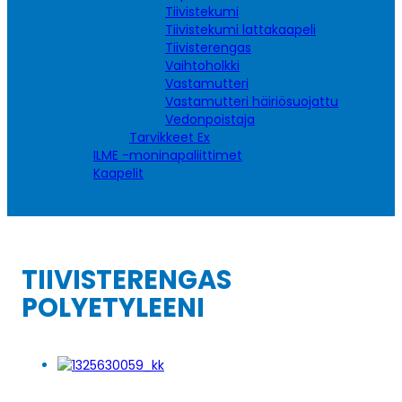
Tiivistekumi
Tiivistekumi lattakaapeli
Tiivisterengas
Vaihtoholkki
Vastamutteri
Vastamutteri häiriösuojattu
Vedonpoistaja
Tarvikkeet Ex
ILME -moninapaliittimet
Kaapelit
TIIVISTERENGAS
POLYETYLEENI