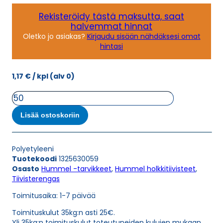
Rekisteröidy tästä maksutta, saat
halvemmat hinnat
Oletko jo asiakas?
Kirjaudu sisään nähdäksesi omat
hintasi
1,17
€
/ kpl
(alv 0)
TIIVISTERENGAS
POLYETYLEENI
määrä
Lisää ostoskoriin
Polyetyleeni
Tuotekoodi
1325630059
Osasto
Hummel -tarvikkeet
,
Hummel holkkitiivisteet
,
Tiivisterengas
Toimitusaika: 1-7 päivää
Toimituskulut 35kg:n asti 25€.
Yli 35kg:n toimituskulut toteutuneiden kulujen mukaan.