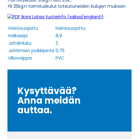
Toimituskulut 35kg:n asti 25€.
Yli 35kg:n toimituskulut toteutuneiden kulujen mukaan.
Lataa tuoteinfo (saksa/englanti)
Häiriösuojattu
Häiriösuojattu
Halkaisija
8,9
Johdinluku
3
Johtimien poikkipinta
0,75
Ulkovaippa
PVC
Kysyttävää?
Anna meidän
auttaa.