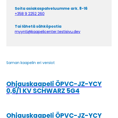
Soita asiakaspalveluumme ark. 8-16
+358 9 2252 260
Tai lähetä sähköpostia
myynti@kaapelicenter.testisivu.dev
Saman kaapelin eri versiot
Ohjauskaapeli ÖPVC-JZ-YCY
0,6/1 KV SCHWARZ 5G4
Ohjauskaapeli ÖPVC-JZ-YCY