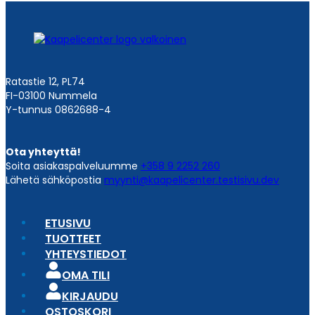
Ratastie 12, PL74
FI-03100 Nummela
Y-tunnus 0862688-4
Ota yhteyttä!
Soita asiakaspalveluumme
+358 9 2252 260
Lähetä sähköpostia
myynti@kaapelicenter.testisivu.dev
ETUSIVU
TUOTTEET
YHTEYSTIEDOT
OMA TILI
KIRJAUDU
OSTOSKORI