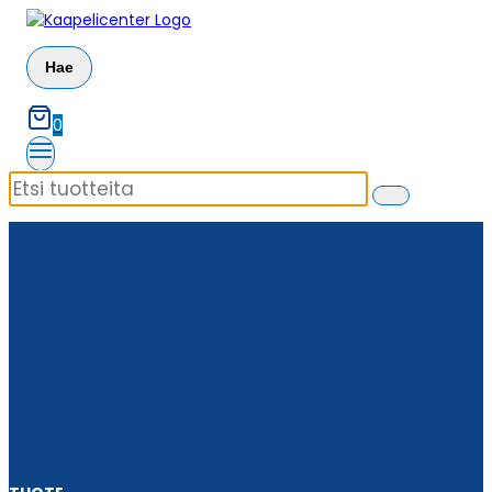
Siirry
sisältöön
Hae
0