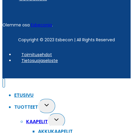
Olemme osa
Esbeconia
.
Copyright © 2023 Esbecon | All Rights Reserved
Toimitusehdot
Tietosuojaseloste
ETUSIVU
Toggle
TUOTTEET
child
menu
Toggle
KAAPELIT
child
AKKUKAAPELIT
menu