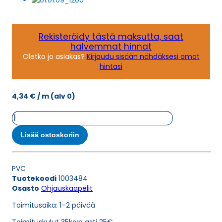
Rekisteröidy tästä maksutta, saat
halvemmat hinnat
Oletko jo asiakas?
Kirjaudu sisään nähdäksesi omat
hintasi
4,34
€
/ m
(alv 0)
Ohjauskaapeli
ÖPVC-
JZ-
Lisää ostoskoriin
YCY
0,6/1
KV
PVC
SCHWARZ
Tuotekoodi
1003484
3G0,75
Osasto
Ohjauskaapelit
määrä
Toimitusaika: 1–2 päivää