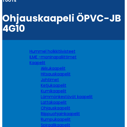
TUOTE
Ohjauskaapeli ÖPVC-JB
4G10
Hummel holkkitiivisteet
ILME -moninapaliittimet
Kaapelit
Akkukaapelit
Hitsauskaapelit
Johtimet
Ketjukaapelit
Kumikaapelit
Lämmönkestävät kaapelit
Lattakaapelit
Ohjauskaapelit
Riippuohjainkaapelit
Rumpukaapelit
Spiraalikaapelit