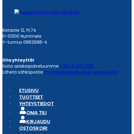
Ratastie 12, PL74
FI-03100 Nummela
Y-tunnus 0862688-4
Ota yhteyttä!
Soita asiakaspalveluumme
+358 9 2252 260
Lähetä sähköpostia
myynti@kaapelicenter.testisivu.dev
ETUSIVU
TUOTTEET
YHTEYSTIEDOT
OMA TILI
KIRJAUDU
OSTOSKORI