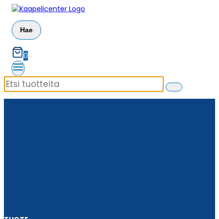
Siirry
sisältöön
Hae
0