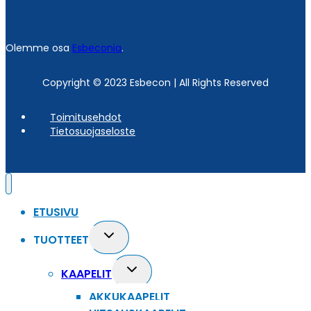
Olemme osa
Esbeconia
.
Copyright © 2023 Esbecon | All Rights Reserved
Toimitusehdot
Tietosuojaseloste
ETUSIVU
Toggle
TUOTTEET
child
menu
Toggle
KAAPELIT
child
AKKUKAAPELIT
menu