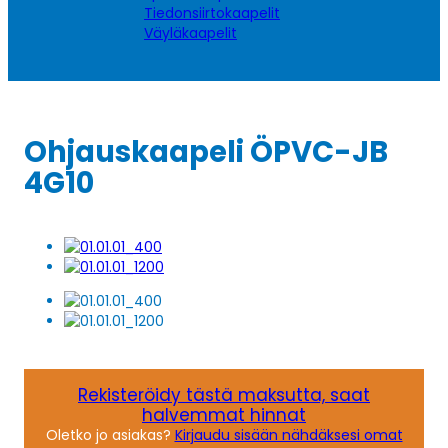
Tiedonsiirtokaapelit
Väyläkaapelit
Ohjauskaapeli ÖPVC-JB
4G10
Rekisteröidy tästä maksutta, saat
halvemmat hinnat
Oletko jo asiakas?
Kirjaudu sisään nähdäksesi omat