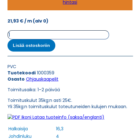
hintasi
21,93
€
/ m
(alv 0)
Ohjauskaapeli
ÖPVC-
JB
Lisää ostoskoriin
4G10
määrä
PVC
Tuotekoodi
1000359
Osasto
Ohjauskaapelit
Toimitusaika: 1–2 päivää
Toimituskulut 35kg:n asti 25€.
Yli 35kg:n toimituskulut toteutuneiden kulujen mukaan.
Lataa tuoteinfo (saksa/englanti)
Halkaisija
16,3
Johdinluku
4