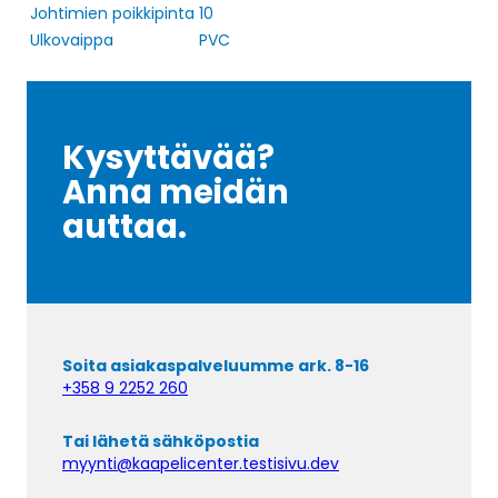
Johtimien poikkipinta
10
Ulkovaippa
PVC
Kysyttävää?
Anna meidän
auttaa.
Soita asiakaspalveluumme ark. 8-16
+358 9 2252 260
Tai lähetä sähköpostia
myynti@kaapelicenter.testisivu.dev