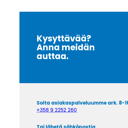
Kysyttävää?
Anna meidän
auttaa.
Soita asiakaspalveluumme ark. 8-1
+358 9 2252 260
Tai lähetä sähköpostia