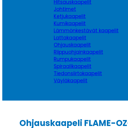
Hitsauskaapelit
Johtimet
Ketjukaapelit
Kumikaapelit
Lämmönkestävät kaapelit
Lattakaapelit
Ohjauskaapelit
Riippuohjainkaapelit
Rumpukaapelit
Spiraalikaapelit
Tiedonsiirtokaapelit
Väyläkaapelit
Ohjauskaapeli FLAME-OZ