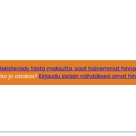
Rekisteröidy tästä maksutta, saat halvemmat hinna
tko jo asiakas?
Kirjaudu sisään nähdäksesi omat hin