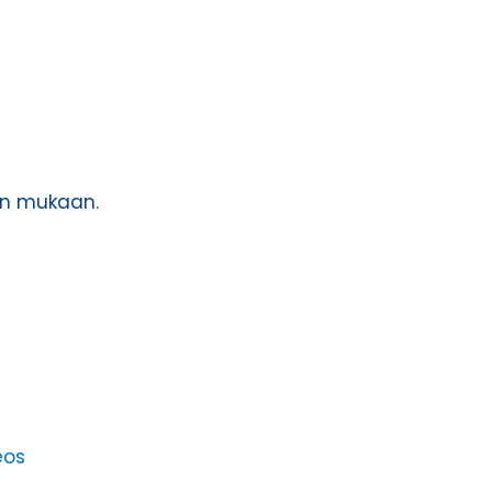
jen mukaan.
eos