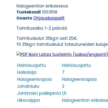
FRNC
Halogeeniton erikoisseos
2X1,5
Tuotekoodi
1003518
määrä
Osasto
Ohjauskaapelit
Toimitusaika: 1–2 päivää
Toimituskulut 35kg:n asti 25€.
Yli 35kg:n toimituskulut toteutuneiden kulu
Lataa tuoteinfo (saksa/englanti)
Häiriösuojattu
Häiriösuojattu
Halkaisija
7
Halogeenivapaa
Halogeenivapaa
Johdinluku
2
Johtimien poikkipinta
1,5
Ulkovaippa
Halogeeniton erikoiss