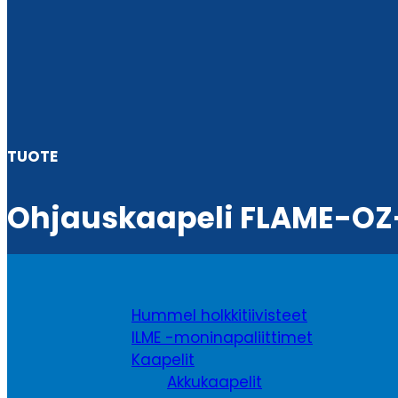
TUOTE
Ohjauskaapeli FLAME-OZ
Hummel holkkitiivisteet
ILME -moninapaliittimet
Kaapelit
Akkukaapelit