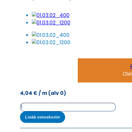
Ole
4,04
€
/ m
(alv 0)
Ohjauskaapeli
FLAME-
Lisää ostoskoriin
OZ-
CH