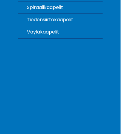
Spiraalikaapelit
Tiedonsiirtokaapelit
Väyläkaapelit