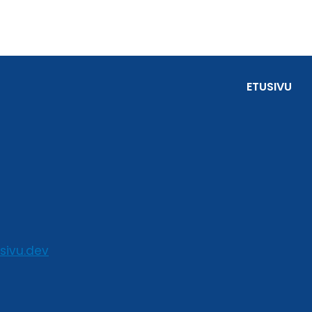
ETUSIVU
sivu.dev