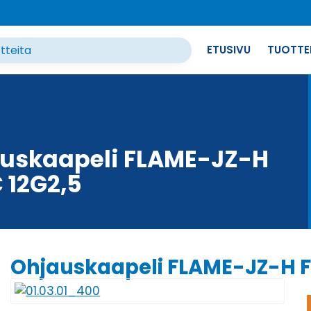
ETUSIVU
TUOTTE
uskaapeli FLAME-JZ-H
 12G2,5
Ohjauskaapeli FLAME-JZ-H F