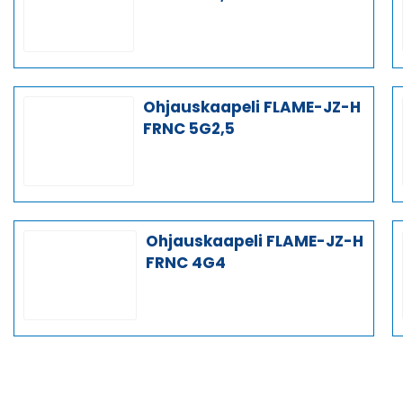
Ohjauskaapeli FLAME-JZ-H
FRNC 5G2,5
Ohjauskaapeli FLAME-JZ-H
FRNC 4G4