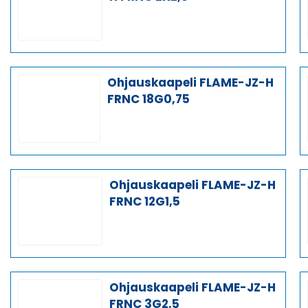
Ohjauskaapeli FLAME-JZ-H
FRNC 18G0,75
Ohjauskaapeli FLAME-JZ-H
FRNC 12G1,5
Ohjauskaapeli FLAME-JZ-H
FRNC 3G2,5