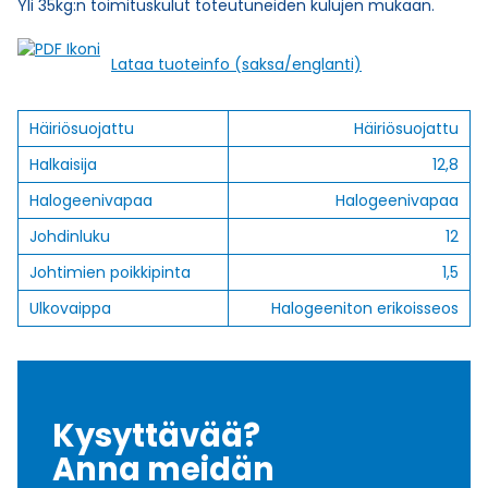
Yli 35kg:n toimituskulut toteutuneiden kulujen mukaan.
Lataa tuoteinfo (saksa/englanti)
Häiriösuojattu
Häiriösuojattu
Halkaisija
12,8
Halogeenivapaa
Halogeenivapaa
Johdinluku
12
Johtimien poikkipinta
1,5
Ulkovaippa
Halogeeniton erikoisseos
Kysyttävää?
Anna meidän