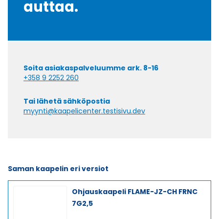
auttaa.
Soita asiakaspalveluumme ark. 8-16
+358 9 2252 260
Tai lähetä sähköpostia
myynti@kaapelicenter.testisivu.dev
Saman kaapelin eri versiot
Ohjauskaapeli FLAME-JZ-CH FRNC
7G2,5