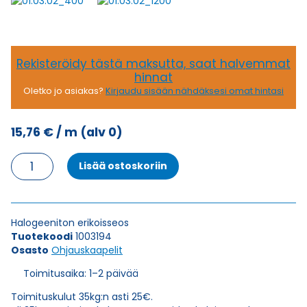
Rekisteröidy tästä maksutta, saat halvemmat
hinnat
Oletko jo asiakas?
Kirjaudu sisään nähdäksesi omat hintasi
15,76
€
/ m
(alv 0)
Ohjauskaapeli
Lisää ostoskoriin
FLAME-
JZ-
CH
FRNC
Halogeeniton erikoisseos
12G1,5
Tuotekoodi
1003194
määrä
Osasto
Ohjauskaapelit
Toimitusaika: 1–2 päivää
Toimituskulut 35kg:n asti 25€.