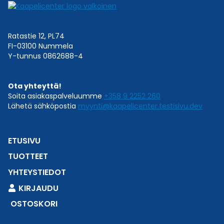
Ratastie 12, PL74
FI-03100 Nummela
Y-tunnus 0862688-4
Ota yhteyttä!
Soita asiakaspalveluumme
+358 9 2252 260
Lähetä sähköpostia
myynti@kaapelicenter.testisivu.dev
ETUSIVU
TUOTTEET
YHTEYSTIEDOT
KIRJAUDU
OSTOSKORI