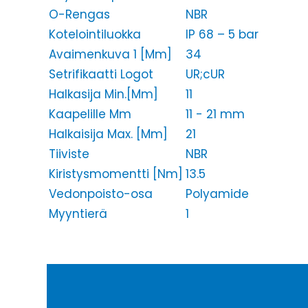
O-Rengas
NBR
Kotelointiluokka
IP 68 – 5 bar
Avaimenkuva 1 [Mm]
34
Setrifikaatti Logot
UR;cUR
Halkasija Min.[Mm]
11
Kaapelille Mm
11 - 21 mm
Halkaisija Max. [Mm]
21
Tiiviste
NBR
Kiristysmomentti [Nm]
13.5
Vedonpoisto-osa
Polyamide
Myyntierä
1