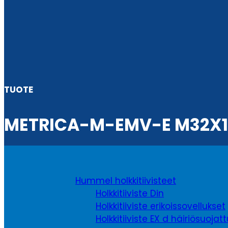
TUOTE
METRICA-M-EMV-E M32X1,
Hummel holkkitiivisteet
Holkkitiiviste Din
Holkkitiiviste erikoissovellukset
Holkkitiiviste EX d häiriösuojat