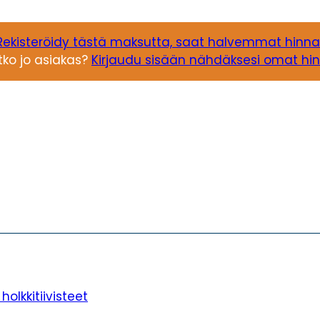
Rekisteröidy tästä maksutta, saat halvemmat hinna
tko jo asiakas?
Kirjaudu sisään nähdäksesi omat hin
olkkitiivisteet