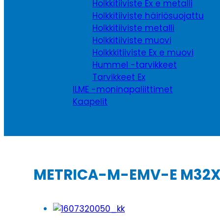
Holkkitiiviste Ex e metalli
Holkkitiiviste häiriösuojattu
Holkkitiiviste metalli
Holkkitiiviste muovi
Holkkkitiiviste Ex e muovi
Hummel -tarvikkeet
Tarvikkeet Ex
ILME -moninapaliittimet
Kaapelit
METRICA-M-EMV-E M32X1,