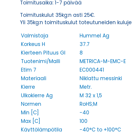
Toimitusaika: 1-7 päivää
Toimituskulut 35kg:n asti 25€.
Yli 35kg:n toimituskulut toteutuneiden kulu
Valmistaja
Hummel Ag
Korkeus H
37.7
Kierteen Pituus Gl
8
Tuotenimi/Malli
METRICA-M-EMC-E
Etim 7
EC000441
Materiaali
Niklattu messinki
Kierre
Metr.
Ulkokierre Ag
M 32 x 1,5
Normen
RoHS;M
Min [C]
-40
Max [C]
100
Käyttölämpötila
-40°C to +100°C