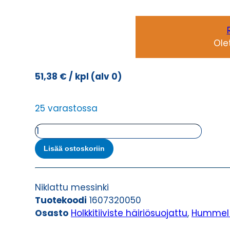
Ole
51,38
€
/ kpl
(alv 0)
25 varastossa
METRICA-
M-
Lisää ostoskoriin
EMV-
E
M32X1,5
Niklattu messinki
HOLKKITIIVISTE
Tuotekoodi
1607320050
määrä
Osasto
Holkkitiiviste häiriösuojattu
,
Hummel h