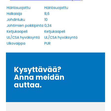
Häiriösuojattu
Häiriösuojattu
Halkaisija
8,6
Johdinluku
10
Johtimien poikkipinta
0,34
Ketjukaapeli
Ketjukaapeli
UL/CSA hyväksyntä
UL/CSA hyväksyntä
Ulkovaippa
PUR
Kysyttävää?
Anna meidän
auttaa.