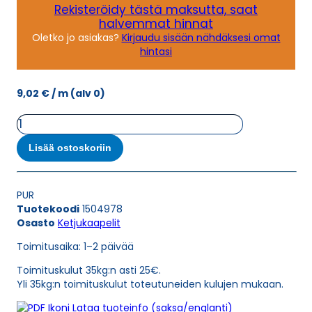
Rekisteröidy tästä maksutta, saat
halvemmat hinnat
Oletko jo asiakas?
Kirjaudu sisään nähdäksesi omat
hintasi
9,02
€
/ m
(alv 0)
Ketjukaapeli
KAWEFLEX
6430
Lisää ostoskoriin
SK-
C-
PUR
PUR
UL/CSA
Tuotekoodi
1504978
10X0,34
Osasto
Ketjukaapelit
(AWG22)
määrä
Toimitusaika: 1–2 päivää
Toimituskulut 35kg:n asti 25€.
Yli 35kg:n toimituskulut toteutuneiden kulujen mukaan.
Lataa tuoteinfo (saksa/englanti)