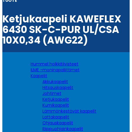
TUOTE
Ketjukaapeli KAWEFLEX
6430 SK-C-PUR UL/CSA
10X0,34 (AWG22)
Hummel holkkitiivisteet
ILME -moninapaliittimet
Kaapelit
Akkukaapelit
Hitsauskaapelit
Johtimet
Ketjukaapelit
Kumikaapelit
Lämmönkestävät kaapelit
Lattakaapelit
Ohjauskaapelit
Riippuohjainkaapelit