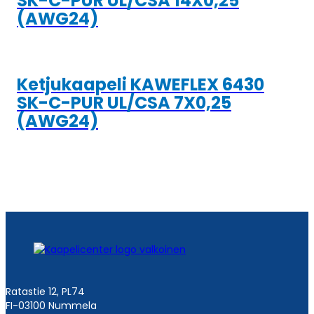
SK-C-PUR UL/CSA 14X0,25
(AWG24)
Ketjukaapeli KAWEFLEX 6430
SK-C-PUR UL/CSA 7X0,25
(AWG24)
Ratastie 12, PL74
FI-03100 Nummela