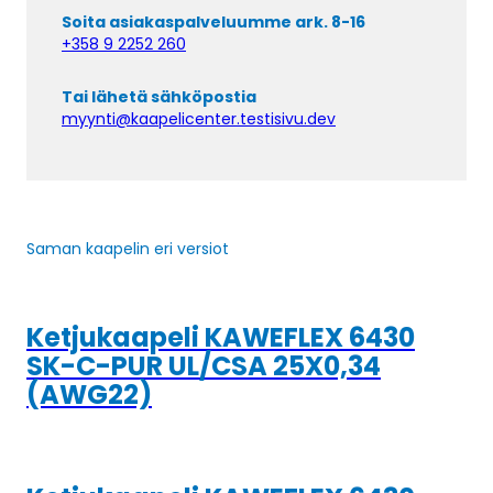
Soita asiakaspalveluumme ark. 8-16
+358 9 2252 260
Tai lähetä sähköpostia
myynti@kaapelicenter.testisivu.dev
Saman kaapelin eri versiot
Ketjukaapeli KAWEFLEX 6430
SK-C-PUR UL/CSA 25X0,34
(AWG22)