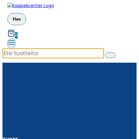
Siirry
sisältöön
Hae
0