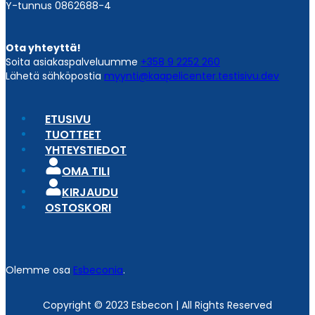
Y-tunnus 0862688-4
Ota yhteyttä!
Soita asiakaspalveluumme
+358 9 2252 260
Lähetä sähköpostia
myynti@kaapelicenter.testisivu.dev
ETUSIVU
TUOTTEET
YHTEYSTIEDOT
OMA TILI
KIRJAUDU
OSTOSKORI
Olemme osa
Esbeconia
.
Copyright © 2023 Esbecon | All Rights Reserved