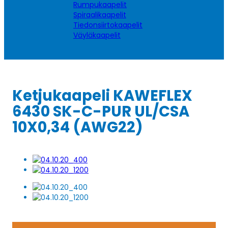
Rumpukaapelit
Spiraalikaapelit
Tiedonsiirtokaapelit
Väyläkaapelit
Ketjukaapeli KAWEFLEX
6430 SK-C-PUR UL/CSA
10X0,34 (AWG22)