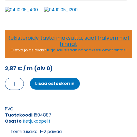
Rekisteröidy tästä maksutta, saat halvemmat
hinnat
Oletko jo asiakas?
Kirjaudu sisään nähdäksesi omat hintasi
2,87
€
/ m
(alv 0)
Ketjukaapeli
Lisää ostoskoriin
KAWEFLEX
6310
SK-
PVC
PVC
UL/CSA
Tuotekoodi
1504887
7X0,25
Osasto
Ketjukaapelit
(AWG24)
määrä
Toimitusaika: 1–2 päivää