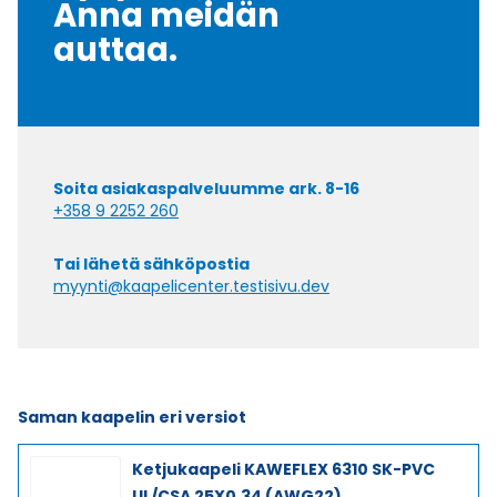
Anna meidän
auttaa.
Soita asiakaspalveluumme ark. 8-16
+358 9 2252 260
Tai lähetä sähköpostia
myynti@kaapelicenter.testisivu.dev
Saman kaapelin eri versiot
Ketjukaapeli KAWEFLEX 6310 SK-PVC
UL/CSA 25X0,34 (AWG22)