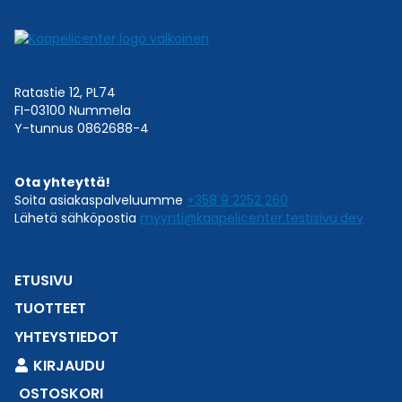
Ratastie 12, PL74
FI-03100 Nummela
Y-tunnus 0862688-4
Ota yhteyttä!
Soita asiakaspalveluumme
+358 9 2252 260
Lähetä sähköpostia
myynti@kaapelicenter.testisivu.dev
ETUSIVU
TUOTTEET
YHTEYSTIEDOT
KIRJAUDU
OSTOSKORI