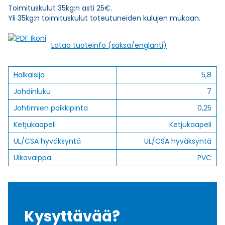
Toimituskulut 35kg:n asti 25€.
Yli 35kg:n toimituskulut toteutuneiden kulujen mukaan.
Lataa tuoteinfo (saksa/englanti)
Halkaisija
5,8
Johdinluku
7
Johtimien poikkipinta
0,25
Ketjukaapeli
Ketjukaapeli
UL/CSA hyväksyntä
UL/CSA hyväksyntä
Ulkovaippa
PVC
Kysyttävää?