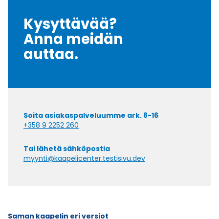
Kysyttävää?
Anna meidän
auttaa.
Soita asiakaspalveluumme ark. 8-16
+358 9 2252 260
Tai lähetä sähköpostia
myynti@kaapelicenter.testisivu.dev
Saman kaapelin eri versiot