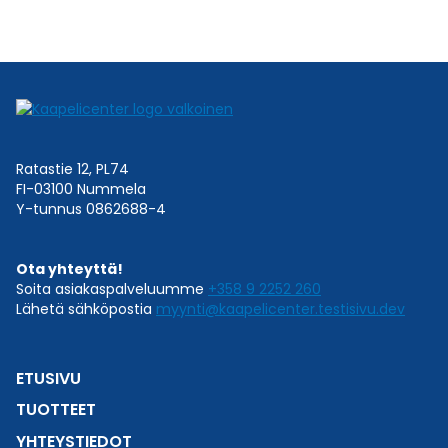
Ratastie 12, PL74
FI-03100 Nummela
Y-tunnus 0862688-4
Ota yhteyttä!
Soita asiakaspalveluumme
+358 9 2252 260
Lähetä sähköpostia
myynti@kaapelicenter.testisivu.dev
ETUSIVU
TUOTTEET
YHTEYSTIEDOT