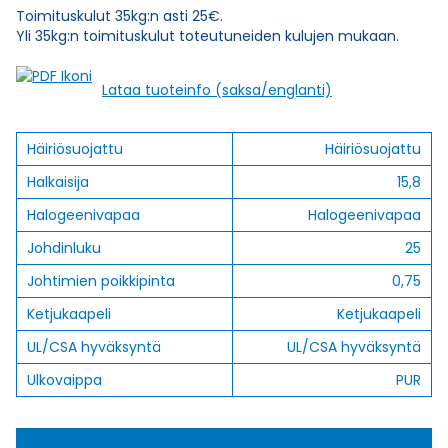
Toimituskulut 35kg:n asti 25€.
Yli 35kg:n toimituskulut toteutuneiden kulujen mukaan.
Lataa tuoteinfo (saksa/englanti)
Häiriösuojattu
Häiriösuojattu
Halkaisija
15,8
Halogeenivapaa
Halogeenivapaa
Johdinluku
25
Johtimien poikkipinta
0,75
Ketjukaapeli
Ketjukaapeli
UL/CSA hyväksyntä
UL/CSA hyväksyntä
Ulkovaippa
PUR