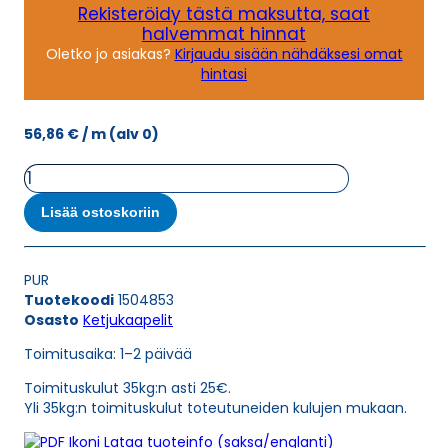
Rekisteröidy tästä maksutta, saat
halvemmat hinnat
Oletko jo asiakas?
Kirjaudu sisään nähdäksesi omat
hintasi
56,86
€
/ m
(alv 0)
Ketjukaapeli
KAWEFLEX
6230
Lisää ostoskoriin
SK-
C-
PUR
PUR
UL/CSA
Tuotekoodi
1504853
18G2,5
Osasto
Ketjukaapelit
(AWG14)
määrä
Toimitusaika: 1–2 päivää
Toimituskulut 35kg:n asti 25€.
Yli 35kg:n toimituskulut toteutuneiden kulujen mukaan.
Lataa tuoteinfo (saksa/englanti)