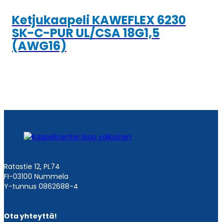
Ketjukaapeli KAWEFLEX 6230
SK-C-PUR UL/CSA 18G1,5
(AWG16)
Ratastie 12, PL74
FI-03100 Nummela
Y-tunnus 0862688-4
Ota yhteyttä!