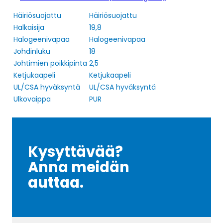
Häiriösuojattu
Häiriösuojattu
Halkaisija
19,8
Halogeenivapaa
Halogeenivapaa
Johdinluku
18
Johtimien poikkipinta
2,5
Ketjukaapeli
Ketjukaapeli
UL/CSA hyväksyntä
UL/CSA hyväksyntä
Ulkovaippa
PUR
Kysyttävää?
Anna meidän
auttaa.