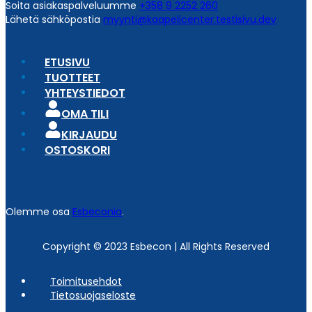
Soita asiakaspalveluumme
+358 9 2252 260
Lähetä sähköpostia
myynti@kaapelicenter.testisivu.dev
ETUSIVU
TUOTTEET
YHTEYSTIEDOT
OMA TILI
KIRJAUDU
OSTOSKORI
Olemme osa
Esbeconia
.
Copyright © 2023 Esbecon | All Rights Reserved
Toimitusehdot
Tietosuojaseloste