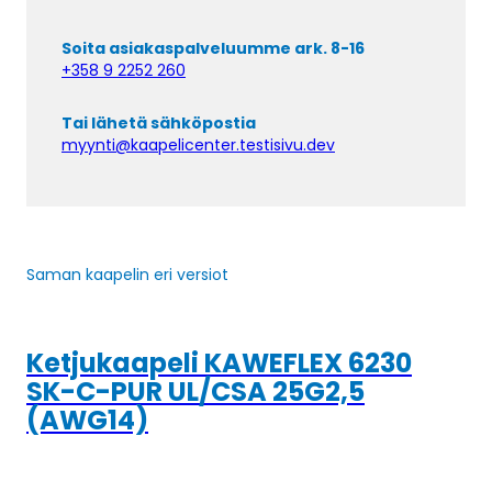
Soita asiakaspalveluumme ark. 8-16
+358 9 2252 260
Tai lähetä sähköpostia
myynti@kaapelicenter.testisivu.dev
Saman kaapelin eri versiot
Ketjukaapeli KAWEFLEX 6230
SK-C-PUR UL/CSA 25G2,5
(AWG14)