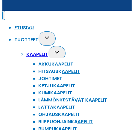
ETUSIVU
Toggle
TUOTTEET
child
menu
Toggle
KAAPELIT
child
AKKUKAAPELIT
menu
HITSAUSKAAPELIT
JOHTIMET
KETJUKAAPELIT
KUMIKAAPELIT
LÄMMÖNKESTÄVÄT KAAPELIT
LATTAKAAPELIT
OHJAUSKAAPELIT
RIIPPUOHJAINKAAPELIT
RUMPUKAAPELIT