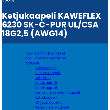
TUOTE
Ketjukaapeli KAWEFLEX
6230 SK-C-PUR UL/CSA
18G2,5 (AWG14)
Hummel holkkitiivisteet
ILME -moninapaliittimet
Kaapelit
Akkukaapelit
Hitsauskaapelit
Johtimet
Ketjukaapelit
Kumikaapelit
Lämmönkestävät kaapelit
Lattakaapelit
Ohjauskaapelit
Riippuohjainkaapelit