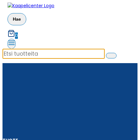
Siirry
sisältöön
Hae
0