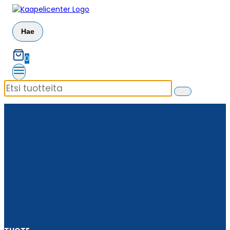
Siirry
sisältöön
Hae
0