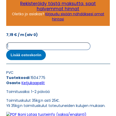
Rekisteröidy tästä maksutta, saat
halvemmat hinnat
Oletko jo asiakas?
Kirjaudu sisään nähdäksesi omat
hintasi
7,19
€
/ m
(alv 0)
Ketjukaapeli
KAWEFLEX
6210
Lisää ostoskoriin
SK-
C-
PVC
PVC
UL/CSA
Tuotekoodi
1504775
5G0,75
Osasto
Ketjukaapelit
(AWG19)
määrä
Toimitusaika: 1–2 päivää
Toimituskulut 35kg:n asti 25€.
Yli 35kg:n toimituskulut toteutuneiden kulujen mukaan.
Lataa tuoteinfo (saksa/englanti)