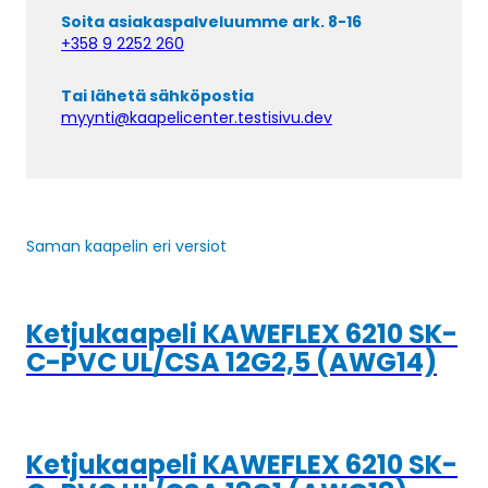
Soita asiakaspalveluumme ark. 8-16
+358 9 2252 260
Tai lähetä sähköpostia
myynti@kaapelicenter.testisivu.dev
Saman kaapelin eri versiot
Ketjukaapeli KAWEFLEX 6210 SK-
C-PVC UL/CSA 12G2,5 (AWG14)
Ketjukaapeli KAWEFLEX 6210 SK-