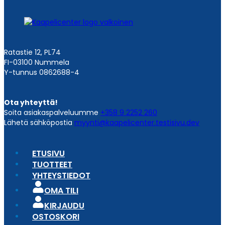
Ratastie 12, PL74
FI-03100 Nummela
Y-tunnus 0862688-4
Ota yhteyttä!
Soita asiakaspalveluumme
+358 9 2252 260
Lähetä sähköpostia
myynti@kaapelicenter.testisivu.dev
ETUSIVU
TUOTTEET
YHTEYSTIEDOT
OMA TILI
KIRJAUDU
OSTOSKORI