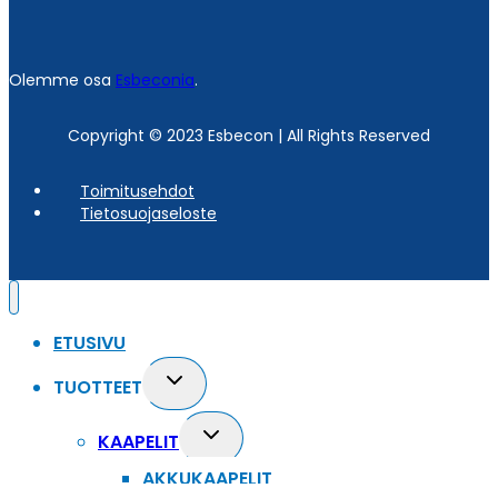
Olemme osa
Esbeconia
.
Copyright © 2023 Esbecon | All Rights Reserved
Toimitusehdot
Tietosuojaseloste
ETUSIVU
Toggle
TUOTTEET
child
menu
Toggle
KAAPELIT
child
AKKUKAAPELIT
menu