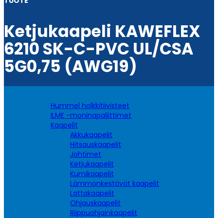
TUOTE
Ketjukaapeli KAWEFLEX
6210 SK-C-PVC UL/CSA
5G0,75 (AWG19)
Hummel holkkitiivisteet
ILME -moninapaliittimet
Kaapelit
Akkukaapelit
Hitsauskaapelit
Johtimet
Ketjukaapelit
Kumikaapelit
Lämmönkestävät kaapelit
Lattakaapelit
Ohjauskaapelit
Riippuohjainkaapelit