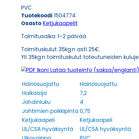
C-
PVC
PVC
Tuotekoodi
1504774
UL/CSA
Osasto
Ketjukaapelit
4G0,75
(AWG19)
Toimitusaika: 1–2 päivää
määrä
Toimituskulut 35kg:n asti 25€.
Yli 35kg:n toimituskulut toteutuneiden kulu
Lataa tuoteinfo (saksa/englanti)
Häiriösuojattu
Häiriösuojattu
Halkaisija
7,2
Johdinluku
4
Johtimien poikkipinta
0,75
Ketjukaapeli
Ketjukaapeli
UL/CSA hyväksyntä
UL/CSA hyväksyntä
Ulkovaippa
PVC