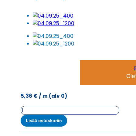
Ole
5,36
€
/ m
(alv 0)
Ketjukaapeli
KAWEFLEX
Lisää ostoskoriin
6210
SK-