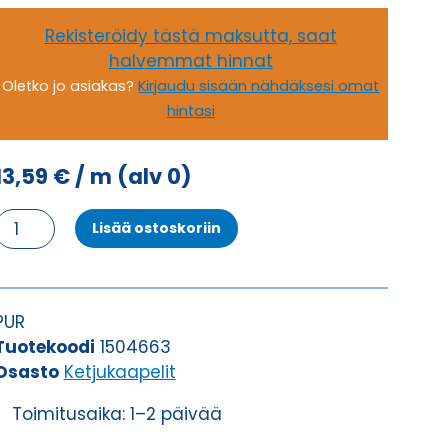
Rekisteröidy tästä maksutta, saat
halvemmat hinnat
Oletko jo asiakas?
Kirjaudu sisään nähdäksesi omat
hintasi
13,59
€
/ m
(alv 0)
Ketjukaapeli
Lisää ostoskoriin
KAWEFLEX
6130
SK-
PUR
PUR
UL/CSA
Tuotekoodi
1504663
18G0,5
Osasto
Ketjukaapelit
(AWG21)
Toimitusaika: 1–2 päivää
määrä