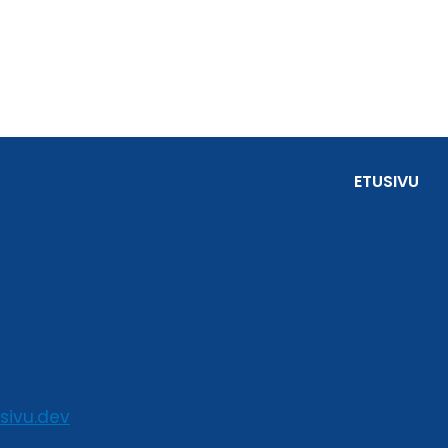
ETUSIVU
sivu.dev