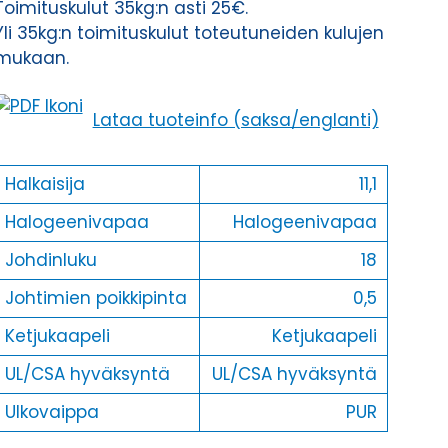
Toimituskulut 35kg:n asti 25€.
Yli 35kg:n toimituskulut toteutuneiden kulujen
mukaan.
Lataa tuoteinfo (saksa/englanti)
Halkaisija
11,1
Halogeenivapaa
Halogeenivapaa
Johdinluku
18
Johtimien poikkipinta
0,5
Ketjukaapeli
Ketjukaapeli
UL/CSA hyväksyntä
UL/CSA hyväksyntä
Ulkovaippa
PUR