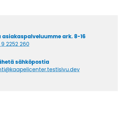
a asiakaspalveluumme ark. 8-16
 9 2252 260
lähetä sähköpostia
ti@kaapelicenter.testisivu.dev