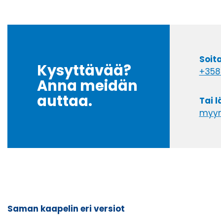
Soit
Kysyttävää?
+358
Anna meidän
auttaa.
Tai 
myyn
Saman kaapelin eri versiot