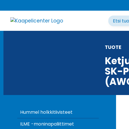
Siirry
sisältöön
TUOTE
Ketj
SK-P
(AW
Hummel holkkitiivisteet
ILME -moninapaliittimet