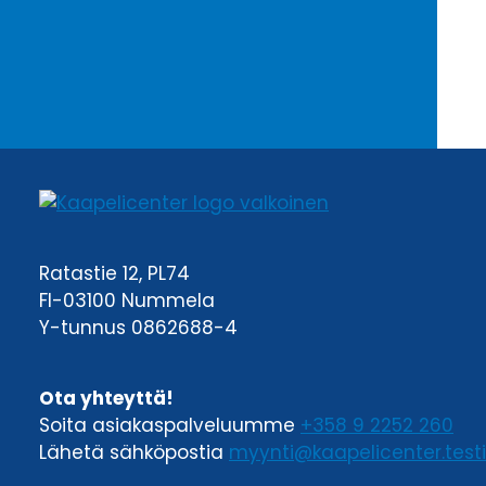
Ratastie 12, PL74
FI-03100 Nummela
Y-tunnus 0862688-4
Ota yhteyttä!
Soita asiakaspalveluumme
+358 9 2252 260
Lähetä sähköpostia
myynti@kaapelicenter.testi