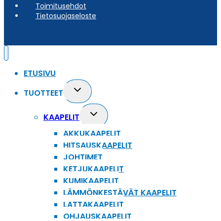
Toimitusehdot
Tietosuojaseloste
ETUSIVU
Toggle
TUOTTEET
child
menu
Toggle
KAAPELIT
child
AKKUKAAPELIT
menu
HITSAUSKAAPELIT
JOHTIMET
KETJUKAAPELIT
KUMIKAAPELIT
LÄMMÖNKESTÄVÄT KAAPELIT
LATTAKAAPELIT
OHJAUSKAAPELIT