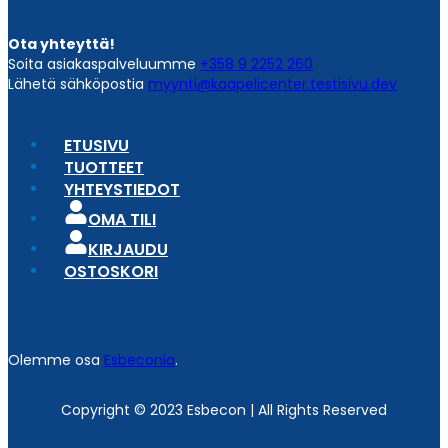
Ota yhteyttä!
Soita asiakaspalveluumme
+358 9 2252 260
Lähetä sähköpostia
myynti@kaapelicenter.testisivu.dev
ETUSIVU
TUOTTEET
YHTEYSTIEDOT
OMA TILI
KIRJAUDU
OSTOSKORI
Olemme osa
Esbeconia
.
Copyright © 2023 Esbecon | All Rights Reserved