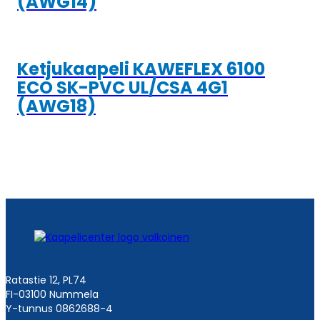
(AWG14)
Ketjukaapeli KAWEFLEX 6100
ECO SK-PVC UL/CSA 4G1
(AWG18)
Ratastie 12, PL74
FI-03100 Nummela
Y-tunnus 0862688-4