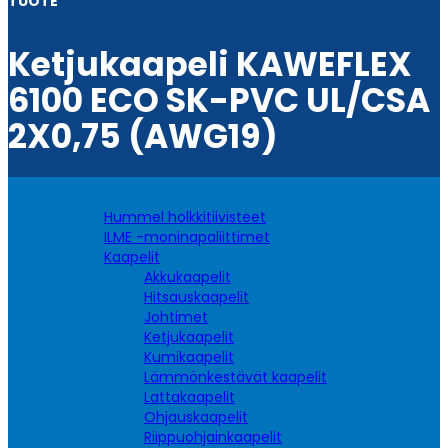
TUOTE
Ketjukaapeli KAWEFLEX
6100 ECO SK-PVC UL/CSA
2X0,75 (AWG19)
Hummel holkkitiivisteet
ILME -moninapaliittimet
Kaapelit
Akkukaapelit
Hitsauskaapelit
Johtimet
Ketjukaapelit
Kumikaapelit
Lämmönkestävät kaapelit
Lattakaapelit
Ohjauskaapelit
Riippuohjainkaapelit