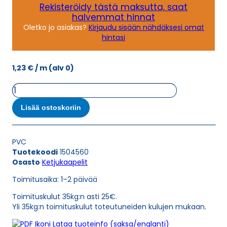
Rekisteröidy tästä maksutta, saat
halvemmat hinnat
Oletko jo asiakas?
Kirjaudu sisään nähdäksesi omat
hintasi
1,23
€
/ m
(alv 0)
Ketjukaapeli
KAWEFLEX
6100
Lisää ostoskoriin
ECO
SK-
PVC
PVC
UL/CSA
Tuotekoodi
1504560
2X0,75
Osasto
Ketjukaapelit
(AWG19)
määrä
Toimitusaika: 1–2 päivää
Toimituskulut 35kg:n asti 25€.
Yli 35kg:n toimituskulut toteutuneiden kulujen mukaan.
Lataa tuoteinfo (saksa/englanti)