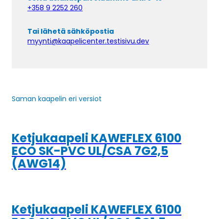
+358 9 2252 260
Tai lähetä sähköpostia
myynti@kaapelicenter.testisivu.dev
Saman kaapelin eri versiot
Ketjukaapeli KAWEFLEX 6100
ECO SK-PVC UL/CSA 7G2,5
(AWG14)
Ketjukaapeli KAWEFLEX 6100