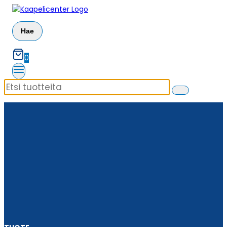
Siirry
sisältöön
Hae
0