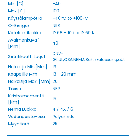
Min [C]
-40
Max [C]
100
Käyttölämpötila
-40°C to +100°C
O-Rengas
NBR
Kotelointiluokka
IP 68 – 10 bar;IP 69 K
Avaimenkuva 1
40
[Mm]
DNV-
Setrifikaatti Logot
GL;UL;CSA;NEMA;Bahnzulassung;cUL
Halkasija Min.[Mm]
13
Kaapelille Mm
13 - 20 mm
Halkaisija Max. [Mm]
20
Tiiviste
NBR
Kiristysmomentti
15
[Nm]
Nema Luokka
4 / 4X / 6
Vedonpoisto-osa
Polyamide
Myyntierä
25