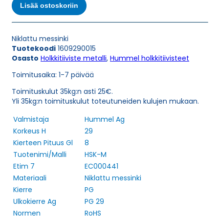
PG
Lisää ostoskoriin
29
HOLKKITIIVISTE
määrä
Niklattu messinki
Tuotekoodi
1609290015
Osasto
Holkkitiiviste metalli
,
Hummel holkkitiivisteet
Toimitusaika: 1-7 päivää
Toimituskulut 35kg:n asti 25€.
Yli 35kg:n toimituskulut toteutuneiden kulujen mukaan.
Valmistaja
Hummel Ag
Korkeus H
29
Kierteen Pituus Gl
8
Tuotenimi/Malli
HSK-M
Etim 7
EC000441
Materiaali
Niklattu messinki
Kierre
PG
Ulkokierre Ag
PG 29
Normen
RoHS