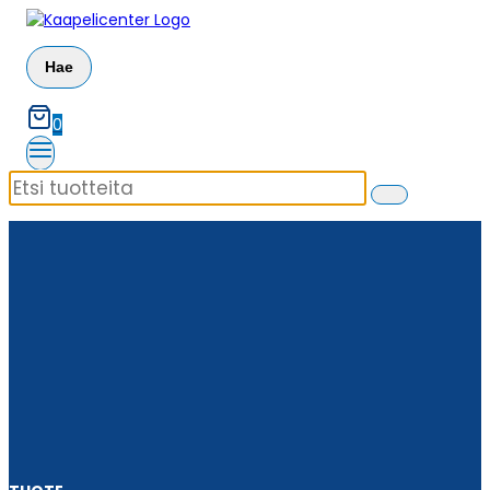
Siirry
sisältöön
Hae
0