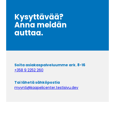
Kysyttävää?
Anna meidän
auttaa.
Soita asiakaspalveluumme ark. 8-16
+358 9 2252 260
Tai lähetä sähköpostia
myynti@kaapelicenter.testisivu.dev