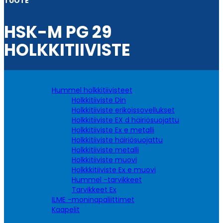
TUOTE
HSK-M PG 29
HOLKKITIIVISTE
Hummel holkkitiivisteet
Holkkitiiviste Din
Holkkitiiviste erikoissovellukset
Holkkitiiviste EX d häiriösuojattu
Holkkitiiviste Ex e metalli
Holkkitiiviste häiriösuojattu
Holkkitiiviste metalli
Holkkitiiviste muovi
Holkkkitiiviste Ex e muovi
Hummel -tarvikkeet
Tarvikkeet Ex
ILME -moninapaliittimet
Kaapelit