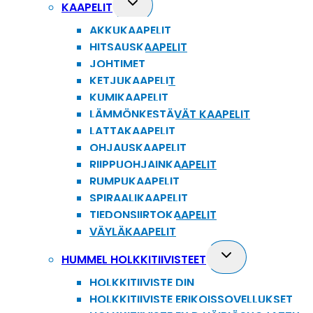
Toggle
KAAPELIT
child
AKKUKAAPELIT
menu
HITSAUSKAAPELIT
JOHTIMET
KETJUKAAPELIT
KUMIKAAPELIT
LÄMMÖNKESTÄVÄT KAAPELIT
LATTAKAAPELIT
OHJAUSKAAPELIT
RIIPPUOHJAINKAAPELIT
RUMPUKAAPELIT
SPIRAALIKAAPELIT
TIEDONSIIRTOKAAPELIT
VÄYLÄKAAPELIT
Toggle
HUMMEL HOLKKITIIVISTEET
child
HOLKKITIIVISTE DIN
menu
HOLKKITIIVISTE ERIKOISSOVELLUKSET