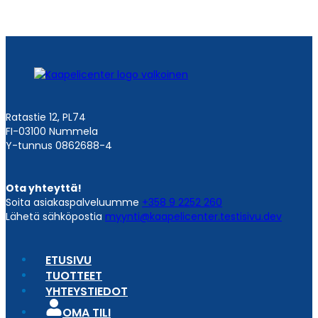
Ratastie 12, PL74
FI-03100 Nummela
Y-tunnus 0862688-4
Ota yhteyttä!
Soita asiakaspalveluumme
+358 9 2252 260
Lähetä sähköpostia
myynti@kaapelicenter.testisivu.dev
ETUSIVU
TUOTTEET
YHTEYSTIEDOT
OMA TILI