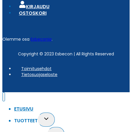
KIRJAUDU
OSTOSKORI
Olemme osa
Esbeconia
.
Copyright © 2023 Esbecon | All Rights Reserved
Toimitusehdot
Tietosuojaseloste
ETUSIVU
Toggle
TUOTTEET
child
menu