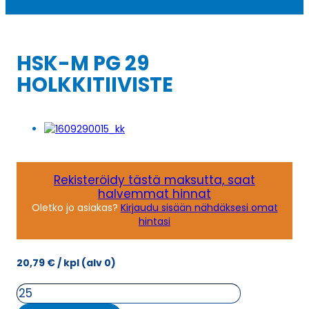
HSK-M PG 29
HOLKKITIIVISTE
Rekisteröidy tästä maksutta, saat
halvemmat hinnat
Oletko jo asiakas?
Kirjaudu sisään nähdäksesi omat
hintasi
20,79
€
/ kpl
(alv 0)
HSK-
M