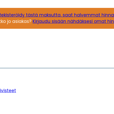
Rekisteröidy tästä maksutta, saat halvemmat hinna
tko jo asiakas?
Kirjaudu sisään nähdäksesi omat hin
ivisteet