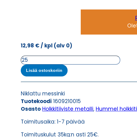
Ole
12,98
€
/ kpl
(alv 0)
HSK-
M
Lisää ostoskoriin
PG
21
HOLKKITIIVISTE
Niklattu messinki
määrä
Tuotekoodi
1609210015
Osasto
Holkkitiiviste metalli
,
Hummel holkkiti
Toimitusaika: 1-7 päivää
Toimituskulut 35kg:n asti 25€.