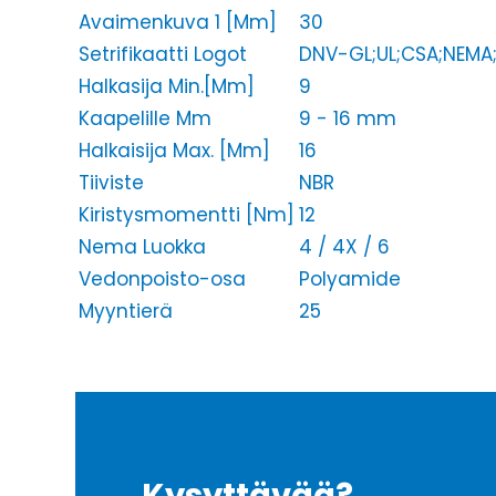
Avaimenkuva 1 [Mm]
30
Setrifikaatti Logot
DNV-GL;UL;CSA;NEMA
Halkasija Min.[Mm]
9
Kaapelille Mm
9 - 16 mm
Halkaisija Max. [Mm]
16
Tiiviste
NBR
Kiristysmomentti [Nm]
12
Nema Luokka
4 / 4X / 6
Vedonpoisto-osa
Polyamide
Myyntierä
25
Kysyttävää?