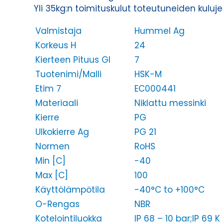
Yli 35kg:n toimituskulut toteutuneiden kulu
Valmistaja
Hummel Ag
Korkeus H
24
Kierteen Pituus Gl
7
Tuotenimi/Malli
HSK-M
Etim 7
EC000441
Materiaali
Niklattu messinki
Kierre
PG
Ulkokierre Ag
PG 21
Normen
RoHS
Min [C]
-40
Max [C]
100
Käyttölämpötila
-40°C to +100°C
O-Rengas
NBR
Kotelointiluokka
IP 68 – 10 bar;IP 69 K