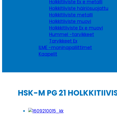
Holkkitiiviste Ex e metalli
Holkkitiiviste häiriösuojattu
Holkkitiiviste metalli
Holkkitiiviste muovi
Holkkkitiiviste Ex e muovi
Hummel -tarvikkeet
Tarvikkeet Ex
ILME -moninapaliittimet
Kaapelit
HSK-M PG 21 HOLKKITIIVI