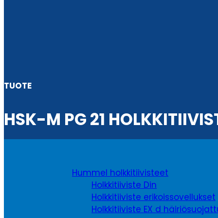
TUOTE
HSK-M PG 21 HOLKKITIIVIS
Hummel holkkitiivisteet
Holkkitiiviste Din
Holkkitiiviste erikoissovellukset
Holkkitiiviste EX d häiriösuojat