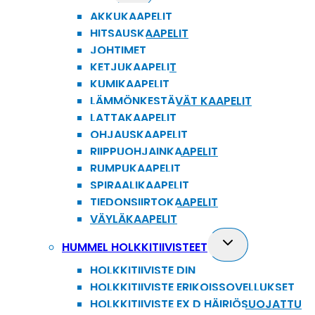
child
AKKUKAAPELIT
menu
HITSAUSKAAPELIT
JOHTIMET
KETJUKAAPELIT
KUMIKAAPELIT
LÄMMÖNKESTÄVÄT KAAPELIT
LATTAKAAPELIT
OHJAUSKAAPELIT
RIIPPUOHJAINKAAPELIT
RUMPUKAAPELIT
SPIRAALIKAAPELIT
TIEDONSIIRTOKAAPELIT
VÄYLÄKAAPELIT
Toggle
HUMMEL HOLKKITIIVISTEET
child
HOLKKITIIVISTE DIN
menu
HOLKKITIIVISTE ERIKOISSOVELLUKSET
HOLKKITIIVISTE EX D HÄIRIÖSUOJATTU