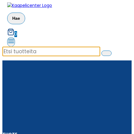
Siirry
sisältöön
Hae
0