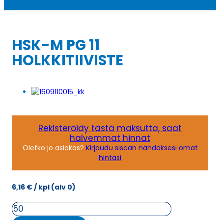
HSK-M PG 11
HOLKKITIIVISTE
Rekisteröidy tästä maksutta, saat
halvemmat hinnat
Oletko jo asiakas?
Kirjaudu sisään nähdäksesi omat
hintasi
6,16
€
/ kpl
(alv 0)
HSK-
M