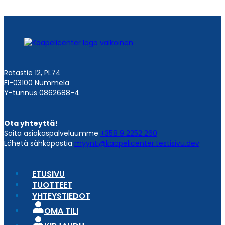
Ratastie 12, PL74
FI-03100 Nummela
Y-tunnus 0862688-4
Ota yhteyttä!
Soita asiakaspalveluumme
+358 9 2252 260
Lähetä sähköpostia
myynti@kaapelicenter.testisivu.dev
ETUSIVU
TUOTTEET
YHTEYSTIEDOT
OMA TILI