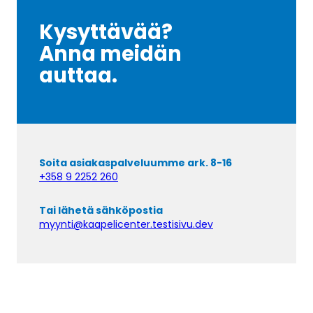
Kysyttävää?
Anna meidän
auttaa.
Soita asiakaspalveluumme ark. 8-16
+358 9 2252 260
Tai lähetä sähköpostia
myynti@kaapelicenter.testisivu.dev