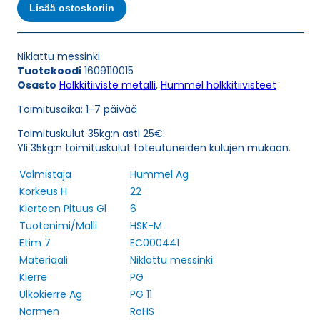
PG
Lisää ostoskoriin
11
HOLKKITIIVISTE
määrä
Niklattu messinki
Tuotekoodi
1609110015
Osasto
Holkkitiiviste metalli
,
Hummel holkkitiivisteet
Toimitusaika: 1-7 päivää
Toimituskulut 35kg:n asti 25€.
Yli 35kg:n toimituskulut toteutuneiden kulujen mukaan.
Valmistaja
Hummel Ag
Korkeus H
22
Kierteen Pituus Gl
6
Tuotenimi/Malli
HSK-M
Etim 7
EC000441
Materiaali
Niklattu messinki
Kierre
PG
Ulkokierre Ag
PG 11
Normen
RoHS