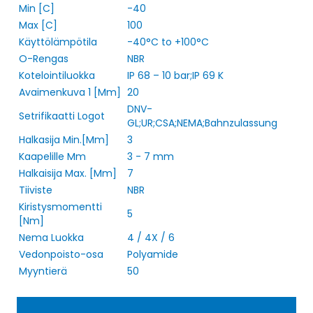
Min [C]
-40
Max [C]
100
Käyttölämpötila
-40°C to +100°C
O-Rengas
NBR
Kotelointiluokka
IP 68 – 10 bar;IP 69 K
Avaimenkuva 1 [Mm]
20
DNV-
Setrifikaatti Logot
GL;UR;CSA;NEMA;Bahnzulassung
Halkasija Min.[Mm]
3
Kaapelille Mm
3 - 7 mm
Halkaisija Max. [Mm]
7
Tiiviste
NBR
Kiristysmomentti
5
[Nm]
Nema Luokka
4 / 4X / 6
Vedonpoisto-osa
Polyamide
Myyntierä
50