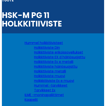
TUOTE
HSK-M PG 11
HOLKKITIIVISTE
Hummel holkkitiivisteet
Holkkitiiviste Din
Holkkitiiviste erikoissovellukset
Holkkitiiviste EX d häiriösuojattu
Holkkitiiviste Ex e metalli
Holkkitiiviste häiriösuojattu
Holkkitiiviste metalli
Holkkitiiviste muovi
Holkkkitiiviste Ex e muovi
Hummel -tarvikkeet
Tarvikkeet Ex
ILME -moninapaliittimet
Kaapelit