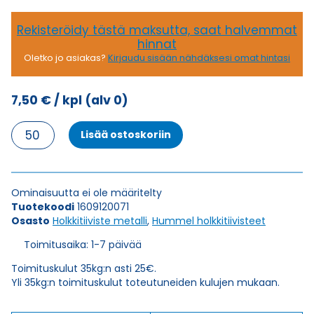
Rekisteröidy tästä maksutta, saat halvemmat
hinnat
Oletko jo asiakas?
Kirjaudu sisään nähdäksesi omat hintasi
7,50
€
/ kpl
(alv 0)
HSK-
Lisää ostoskoriin
M
NPT
1/2"
HOLKKITIIVISTE
Ominaisuutta ei ole määritelty
määrä
Tuotekoodi
1609120071
Osasto
Holkkitiiviste metalli
,
Hummel holkkitiivisteet
Toimitusaika: 1-7 päivää
Toimituskulut 35kg:n asti 25€.
Yli 35kg:n toimituskulut toteutuneiden kulujen mukaan.