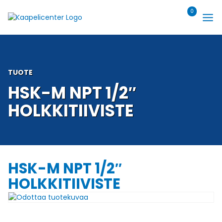
Siirry
0
sisältöön
TUOTE
HSK-M NPT 1/2″
HOLKKITIIVISTE
HSK-M NPT 1/2″
HOLKKITIIVISTE