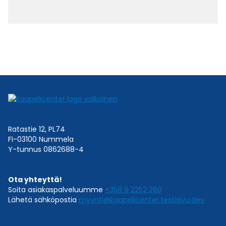
Ratastie 12, PL74
FI-03100 Nummela
Y-tunnus 0862688-4
Ota yhteyttä!
Soita asiakaspalveluumme
+358 9 2252 260
Lähetä sähköpostia
myynti@kaapelicenter.testisivu.dev