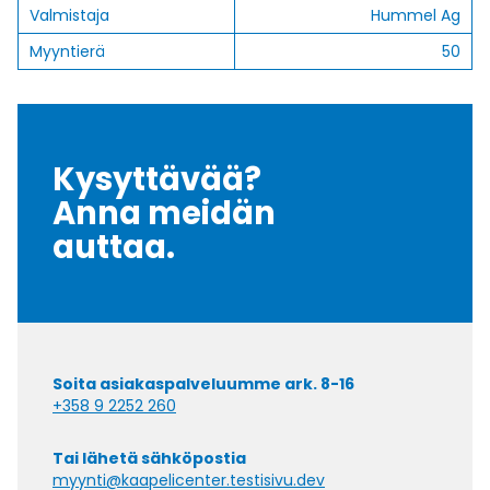
Valmistaja
Hummel Ag
Myyntierä
50
Kysyttävää?
Anna meidän
auttaa.
Soita asiakaspalveluumme ark. 8-16
+358 9 2252 260
Tai lähetä sähköpostia
myynti@kaapelicenter.testisivu.dev