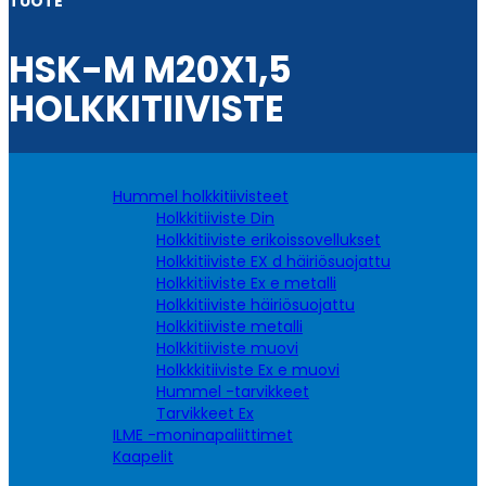
TUOTE
HSK-M M20X1,5
HOLKKITIIVISTE
Hummel holkkitiivisteet
Holkkitiiviste Din
Holkkitiiviste erikoissovellukset
Holkkitiiviste EX d häiriösuojattu
Holkkitiiviste Ex e metalli
Holkkitiiviste häiriösuojattu
Holkkitiiviste metalli
Holkkitiiviste muovi
Holkkkitiiviste Ex e muovi
Hummel -tarvikkeet
Tarvikkeet Ex
ILME -moninapaliittimet
Kaapelit