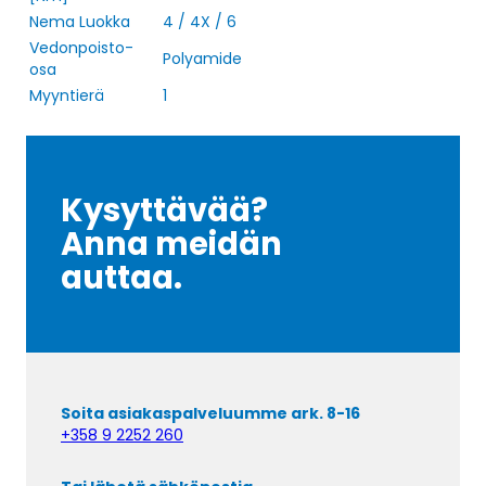
Nema Luokka
4 / 4X / 6
Vedonpoisto-
Polyamide
osa
Myyntierä
1
Kysyttävää?
Anna meidän
auttaa.
Soita asiakaspalveluumme ark. 8-16
+358 9 2252 260