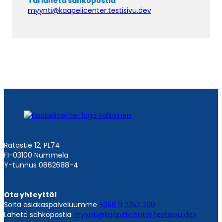
Tai lähetä sähköpostia
myynti@kaapelicenter.testisivu.dev
Ratastie 12, PL74
FI-03100 Nummela
Y-tunnus 0862688-4
Ota yhteyttä!
Soita asiakaspalveluumme
+358 9 2252 260
Lähetä sähköpostia
myynti@kaapelicenter.testisivu.dev