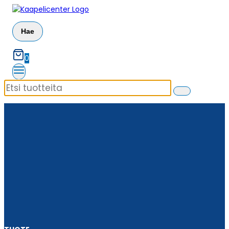
Siirry
sisältöön
Hae
0