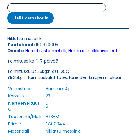
HSK-
M
M20X1,5
Lisää ostoskoriin
HOLKKITIIVISTE
määrä
Niklattu messinki
Tuotekoodi
1609200051
Osasto
Holkkitiiviste metalli
,
Hummel holkkitiivisteet
Toimitusaika: 1-7 päivää
Toimituskulut 35kg:n asti 25€.
Yli 35kg:n toimituskulut toteutuneiden kulujen mukaan.
Valmistaja
Hummel Ag
Korkeus H
23
Kierteen Pituus
6
Gl
Tuotenimi/Malli
HSK-M
Etim 7
EC000441
Materiaali
Niklattu messinki