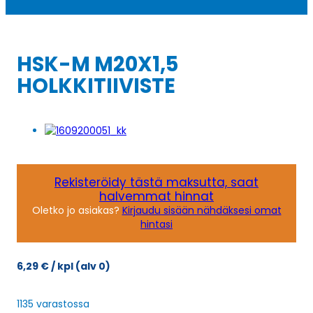
HSK-M M20X1,5
HOLKKITIIVISTE
Rekisteröidy tästä maksutta, saat
halvemmat hinnat
Oletko jo asiakas?
Kirjaudu sisään nähdäksesi omat
hintasi
6,29
€
/ kpl
(alv 0)
1135 varastossa