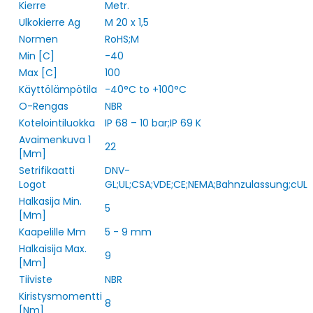
Kierre
Metr.
Ulkokierre Ag
M 20 x 1,5
Normen
RoHS;M
Min [C]
-40
Max [C]
100
Käyttölämpötila
-40°C to +100°C
O-Rengas
NBR
Kotelointiluokka
IP 68 – 10 bar;IP 69 K
Avaimenkuva 1
22
[Mm]
Setrifikaatti
DNV-
Logot
GL;UL;CSA;VDE;CE;NEMA;Bahnzulassung;cUL
Halkasija Min.
5
[Mm]
Kaapelille Mm
5 - 9 mm
Halkaisija Max.
9
[Mm]
Tiiviste
NBR
Kiristysmomentti
8
[Nm]