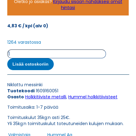
Oletko jo asiakas?
Kirjaudu sisään nähdäksesi omat
hintasi
4,83
€
/ kpl
(alv 0)
1264 varastossa
HSK-
M
M16X1,5
Lisää ostoskoriin
HOLKKITIIVISTE
määrä
Niklattu messinki
Tuotekoodi
1609160051
Osasto
Holkkitiiviste metalli
,
Hummel holkkitiivisteet
Toimitusaika: 1-7 päivää
Toimituskulut 35kg:n asti 25€.
Yli 35kg:n toimituskulut toteutuneiden kulujen mukaan.
Valmistaja
Hummel Ag