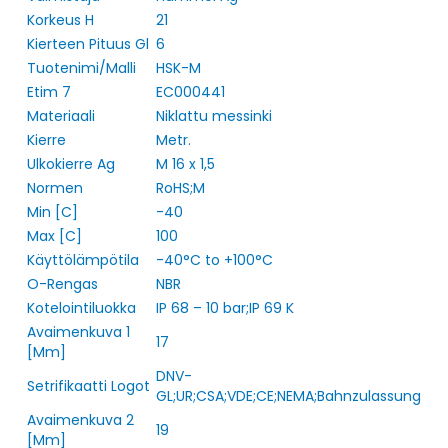
Korkeus H
21
Kierteen Pituus Gl
6
Tuotenimi/Malli
HSK-M
Etim 7
EC000441
Materiaali
Niklattu messinki
Kierre
Metr.
Ulkokierre Ag
M 16 x 1,5
Normen
RoHS;M
Min [C]
-40
Max [C]
100
Käyttölämpötila
-40°C to +100°C
O-Rengas
NBR
Kotelointiluokka
IP 68 – 10 bar;IP 69 K
Avaimenkuva 1
17
[Mm]
DNV-
Setrifikaatti Logot
GL;UR;CSA;VDE;CE;NEMA;Bahnzulassung
Avaimenkuva 2
19
[Mm]