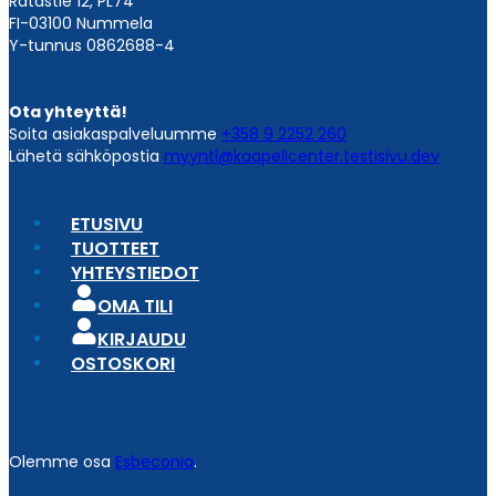
Ratastie 12, PL74
FI-03100 Nummela
Y-tunnus 0862688-4
Ota yhteyttä!
Soita asiakaspalveluumme
+358 9 2252 260
Lähetä sähköpostia
myynti@kaapelicenter.testisivu.dev
ETUSIVU
TUOTTEET
YHTEYSTIEDOT
OMA TILI
KIRJAUDU
OSTOSKORI
Olemme osa
Esbeconia
.