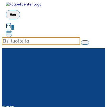
Siirry
sisältöön
Hae
0