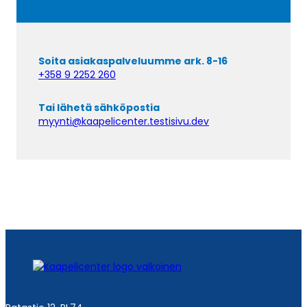
Soita asiakaspalveluumme ark. 8-16
+358 9 2252 260
Tai lähetä sähköpostia
myynti@kaapelicenter.testisivu.dev