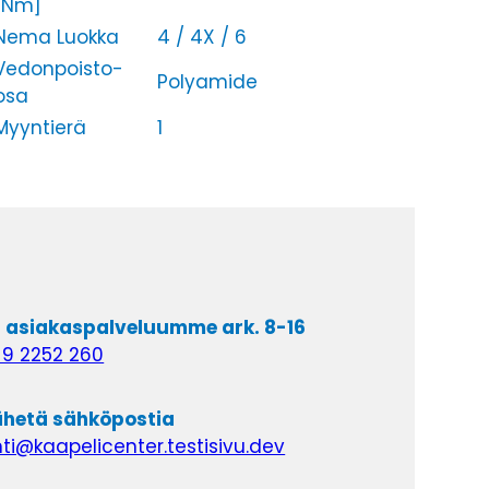
[Nm]
Nema Luokka
4 / 4X / 6
Vedonpoisto-
Polyamide
osa
Myyntierä
1
a asiakaspalveluumme ark. 8-16
 9 2252 260
lähetä sähköpostia
i@kaapelicenter.testisivu.dev