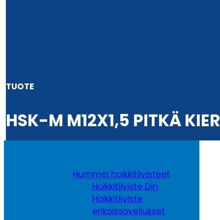
TUOTE
HSK-M M12X1,5 PITKÄ KIER
Hummel holkkitiivisteet
Holkkitiiviste Din
Holkkitiiviste
erikoissovellukset