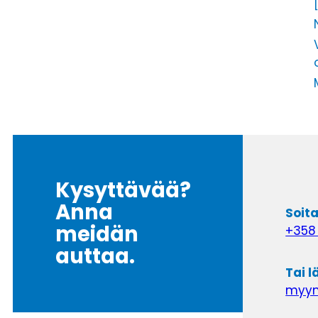
Kysyttävää?
Anna
Soit
meidän
+358
auttaa.
Tai 
myynt