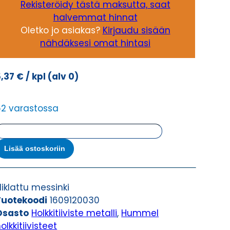
Rekisteröidy tästä maksutta, saat
halvemmat hinnat
Oletko jo asiakas?
Kirjaudu sisään
nähdäksesi omat hintasi
5,37
€
/ kpl
(alv 0)
62 varastossa
HSK-
M
Lisää ostoskoriin
12X1,5
ITKÄ
IERRE
iklattu messinki
OLKKITIIVISTE
Tuotekoodi
1609120030
määrä
Osasto
Holkkitiiviste metalli
,
Hummel
olkkitiivisteet