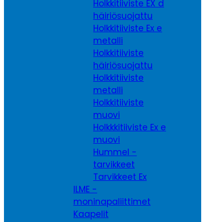
Holkkitiiviste EX d
häiriösuojattu
Holkkitiiviste Ex e
metalli
Holkkitiiviste
häiriösuojattu
Holkkitiiviste
metalli
Holkkitiiviste
muovi
Holkkkitiiviste Ex e
muovi
Hummel -
tarvikkeet
Tarvikkeet Ex
ILME -
moninapaliittimet
Kaapelit