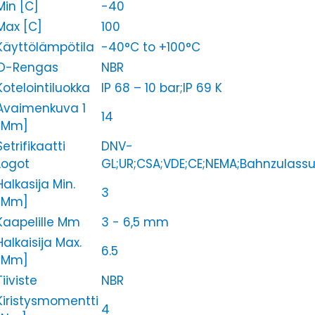
Min [C]
-40
Max [C]
100
Käyttölämpötila
-40°C to +100°C
O-Rengas
NBR
Kotelointiluokka
IP 68 – 10 bar;IP 69 K
Avaimenkuva 1
14
[Mm]
Setrifikaatti
DNV-
Logot
GL;UR;CSA;VDE;CE;NEMA;Bahnzulass
Halkasija Min.
3
[Mm]
Kaapelille Mm
3 - 6,5 mm
Halkaisija Max.
6.5
[Mm]
Tiiviste
NBR
Kiristysmomentti
4