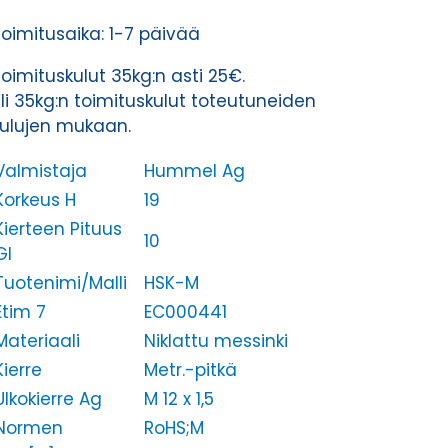
oimitusaika: 1-7 päivää
oimituskulut 35kg:n asti 25€.
li 35kg:n toimituskulut toteutuneiden
kulujen mukaan.
Valmistaja
Hummel Ag
Korkeus H
19
Kierteen Pituus
10
Gl
Tuotenimi/Malli
HSK-M
Etim 7
EC000441
Materiaali
Niklattu messinki
Kierre
Metr.-pitkä
Ulkokierre Ag
M 12 x 1,5
Normen
RoHS;M