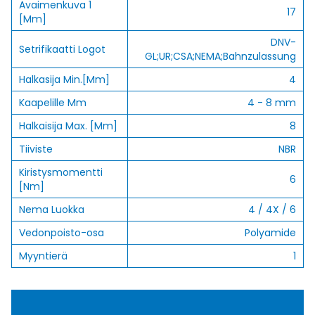
Avaimenkuva 1
17
[Mm]
DNV-
Setrifikaatti Logot
GL;UR;CSA;NEMA;Bahnzulassung
Halkasija Min.[Mm]
4
Kaapelille Mm
4 - 8 mm
Halkaisija Max. [Mm]
8
Tiiviste
NBR
Kiristysmomentti
6
[Nm]
Nema Luokka
4 / 4X / 6
Vedonpoisto-osa
Polyamide
Myyntierä
1