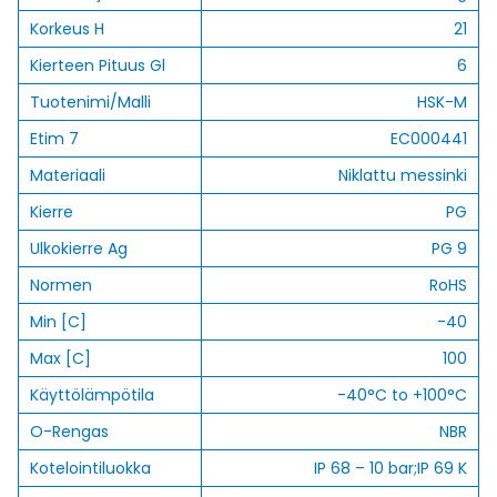
Korkeus H
21
Kierteen Pituus Gl
6
Tuotenimi/Malli
HSK-M
Etim 7
EC000441
Materiaali
Niklattu messinki
Kierre
PG
Ulkokierre Ag
PG 9
Normen
RoHS
Min [C]
-40
Max [C]
100
Käyttölämpötila
-40°C to +100°C
O-Rengas
NBR
Kotelointiluokka
IP 68 – 10 bar;IP 69 K