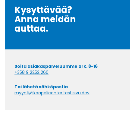
Kysyttävää?
Anna meidän
auttaa.
Soita asiakaspalveluumme ark. 8-16
+358 9 2252 260
Tai lähetä sähköpostia
myynti@kaapelicenter.testisivu.dev