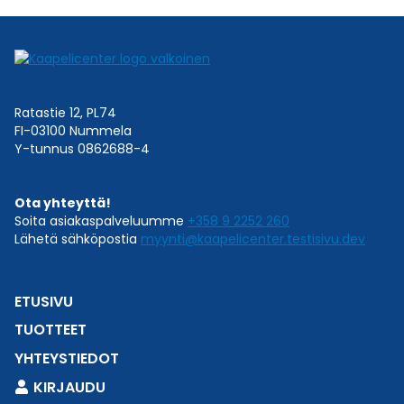
Ratastie 12, PL74
FI-03100 Nummela
Y-tunnus 0862688-4
Ota yhteyttä!
Soita asiakaspalveluumme
+358 9 2252 260
Lähetä sähköpostia
myynti@kaapelicenter.testisivu.dev
ETUSIVU
TUOTTEET
YHTEYSTIEDOT
KIRJAUDU