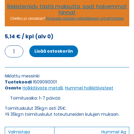
Rekisteröidy tästä maksutta, saat halvemmat
hinnat
Oletko jo asiakas?
Kirjaudu sisään nähdäksesi omat hintasi
5,14
€
/ kpl
(alv 0)
HSK-
Lisää ostoskoriin
M
9
HOLKKITIIVISTE
määrä
Niklattu messinki
Tuotekoodi
1609090001
Osasto
Holkkitiiviste metalli
,
Hummel holkkitiivisteet
Toimitusaika: 1-7 päivää
Toimituskulut 35kg:n asti 25€.
Yli 35kg:n toimituskulut toteutuneiden kulujen mukaan.
Valmistaja
Hummel Ag