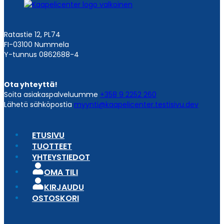
Ratastie 12, PL74
FI-03100 Nummela
Y-tunnus 0862688-4
Ota yhteyttä!
Soita asiakaspalveluumme
+358 9 2252 260
Lähetä sähköpostia
myynti@kaapelicenter.testisivu.dev
ETUSIVU
TUOTTEET
YHTEYSTIEDOT
OMA TILI
KIRJAUDU
OSTOSKORI