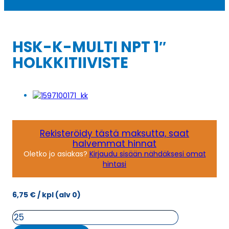
HSK-K-MULTI NPT 1″
HOLKKITIIVISTE
Rekisteröidy tästä maksutta, saat
halvemmat hinnat
Oletko jo asiakas?
Kirjaudu sisään nähdäksesi omat
hintasi
6,75
€
/ kpl
(alv 0)
HSK-
K-