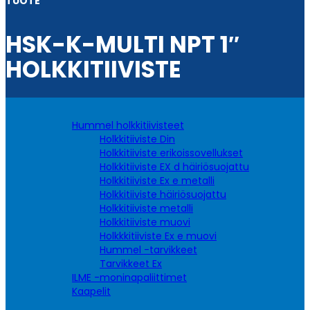
TUOTE
HSK-K-MULTI NPT 1″
HOLKKITIIVISTE
Hummel holkkitiivisteet
Holkkitiiviste Din
Holkkitiiviste erikoissovellukset
Holkkitiiviste EX d häiriösuojattu
Holkkitiiviste Ex e metalli
Holkkitiiviste häiriösuojattu
Holkkitiiviste metalli
Holkkitiiviste muovi
Holkkkitiiviste Ex e muovi
Hummel -tarvikkeet
Tarvikkeet Ex
ILME -moninapaliittimet
Kaapelit