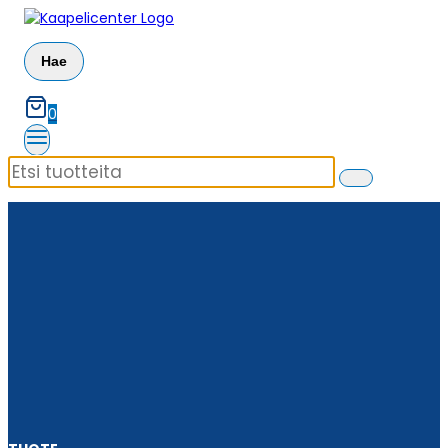
Siirry
sisältöön
Hae
0