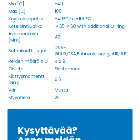
Min [C]
-40
Max [C]
100
Käyttölämpötila
-40°C to +100°C
Kotelointiluokka
IP 65;IP 68 with additional O-ring
Avaimenkuva 1
42
[Mm]
DNV-
Setrifikaatti Logot
GL;UR;CSA;Bahnzulassung;cUR;ULF1
Reikien määrä X D
4 x 9
Tiiviste
Elastomeeri
Kiristysmomentti
6.5
[Nm]
Väri
Musta
Myyntierä
25
Kysyttävää?