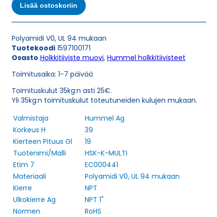
MULTI
Lisää ostoskoriin
NPT
1"
HOLKKITIIVISTE
Polyamidi V0, UL 94 mukaan
määrä
Tuotekoodi
1597100171
Osasto
Holkkitiiviste muovi
,
Hummel holkkitiivisteet
Toimitusaika: 1-7 päivää
Toimituskulut 35kg:n asti 25€.
Yli 35kg:n toimituskulut toteutuneiden kulujen mukaan.
Valmistaja
Hummel Ag
Korkeus H
39
Kierteen Pituus Gl
19
Tuotenimi/Malli
HSK-K-MULTI
Etim 7
EC000441
Materiaali
Polyamidi V0, UL 94 mukaan
Kierre
NPT
Ulkokierre Ag
NPT 1"
Normen
RoHS