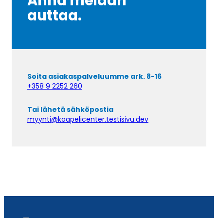
Anna meidän
auttaa.
Soita asiakaspalveluumme ark. 8-16
+358 9 2252 260
Tai lähetä sähköpostia
myynti@kaapelicenter.testisivu.dev