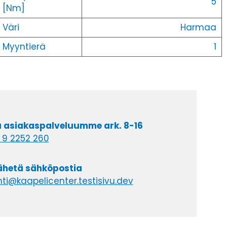
5
[Nm]
Väri
Harmaa
Myyntierä
1
a asiakaspalveluumme ark. 8-16
 9 2252 260
lähetä sähköpostia
ti@kaapelicenter.testisivu.dev