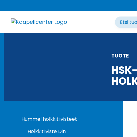
Siirry
sisältöön
TUOTE
HSK-
HOLK
Hummel holkkitiivisteet
Holkkitiiviste Din