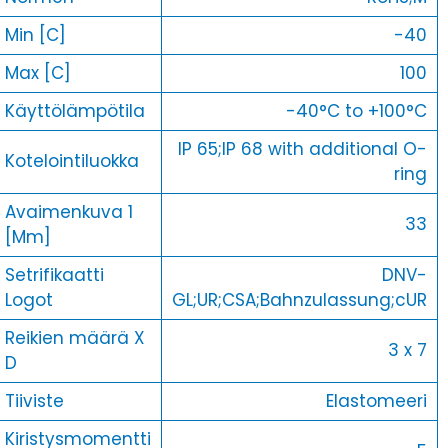
Min [C]
-40
Max [C]
100
Käyttölämpötila
-40°C to +100°C
IP 65;IP 68 with additional O-
Kotelointiluokka
ring
Avaimenkuva 1
33
[Mm]
Setrifikaatti
DNV-
Logot
GL;UR;CSA;Bahnzulassung;cUR
Reikien määrä X
3 x 7
D
Tiiviste
Elastomeeri
Kiristysmomentti