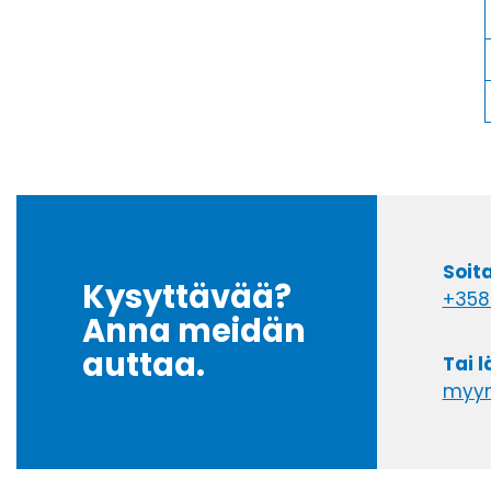
Soit
Kysyttävää?
+358
Anna meidän
auttaa.
Tai 
myyn