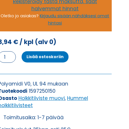
Rekisteröidy tästä maksutta, saat
halvemmat hinnat
Oletko jo asiakas?
Kirjaudu sisään nähdäksesi omat
hintasi
3,94
€
/ kpl
(alv 0)
HSK-
Lisää ostoskoriin
K-
MULTI
M25X1,5/3X7
HOLKKITIIVISTE
Polyamidi V0, UL 94 mukaan
määrä
Tuotekoodi
1597250150
Osasto
Holkkitiiviste muovi
,
Hummel
holkkitiivisteet
Toimitusaika: 1-7 päivää