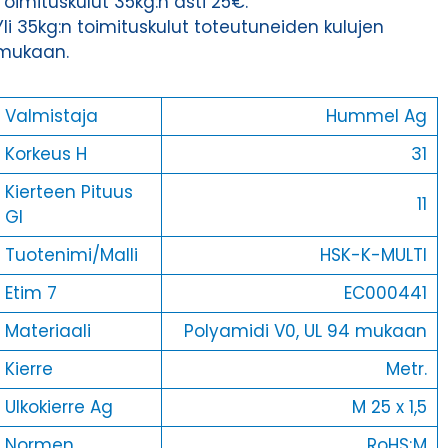
Toimituskulut 35kg:n asti 25€.
Yli 35kg:n toimituskulut toteutuneiden kulujen
mukaan.
Valmistaja
Hummel Ag
Korkeus H
31
Kierteen Pituus
11
Gl
Tuotenimi/Malli
HSK-K-MULTI
Etim 7
EC000441
Materiaali
Polyamidi V0, UL 94 mukaan
Kierre
Metr.
Ulkokierre Ag
M 25 x 1,5
Normen
RoHS;M