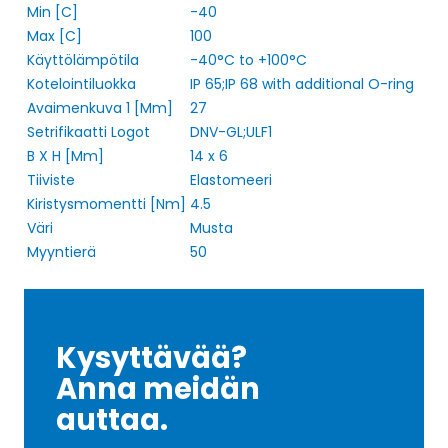
Min [C]
-40
Max [C]
100
Käyttölämpötila
-40°C to +100°C
Kotelointiluokka
IP 65;IP 68 with additional O-ring
Avaimenkuva 1 [Mm]
27
Setrifikaatti Logot
DNV-GL;ULF1
B X H [Mm]
14 x 6
Tiiviste
Elastomeeri
Kiristysmomentti [Nm]
4.5
Väri
Musta
Myyntierä
50
Kysyttävää?
Anna meidän
auttaa.