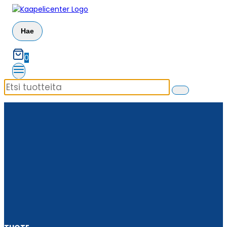
Siirry
sisältöön
Hae
0