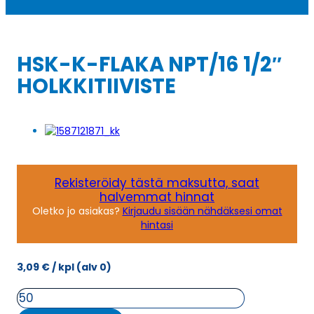
HSK-K-FLAKA NPT/16 1/2″
HOLKKITIIVISTE
Rekisteröidy tästä maksutta, saat
halvemmat hinnat
Oletko jo asiakas?
Kirjaudu sisään nähdäksesi omat
hintasi
3,09
€
/ kpl
(alv 0)
HSK-
K-