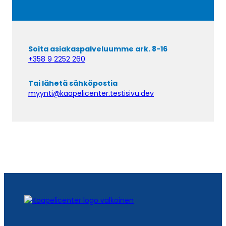
Soita asiakaspalveluumme ark. 8-16
+358 9 2252 260
Tai lähetä sähköpostia
myynti@kaapelicenter.testisivu.dev