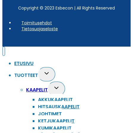
Copyright © 2023 Esbecon | All Rights Reserved
Toimitusehdot
Tietosuojaseloste
ETUSIVU
Toggle
TUOTTEET
child
menu
Toggle
KAAPELIT
child
AKKUKAAPELIT
menu
HITSAUSKAAPELIT
JOHTIMET
KETJUKAAPELIT
KUMIKAAPELIT