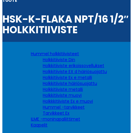
TUOTE
HSK-K-FLAKA NPT/16 1/2″
HOLKKITIIVISTE
Hummel holkkitiivisteet
Holkkitiiviste Din
Holkkitiiviste erikoissovellukset
Holkkitiiviste EX d häiriösuojattu
Holkkitiiviste Ex e metalli
Holkkitiiviste häiriösuojattu
Holkkitiiviste metalli
Holkkitiiviste muovi
Holkkkitiiviste Ex e muovi
Hummel -tarvikkeet
Tarvikkeet Ex
ILME -moninapaliittimet
Kaapelit