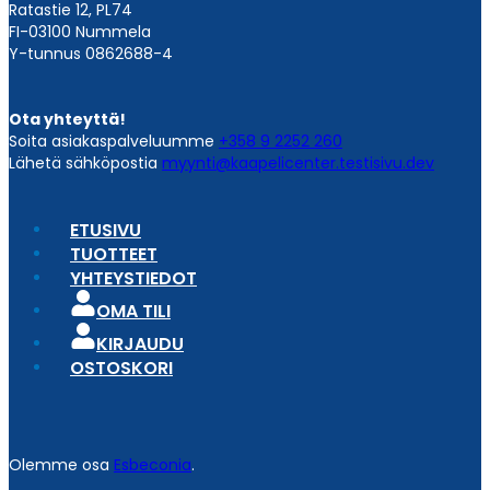
Ratastie 12, PL74
FI-03100 Nummela
Y-tunnus 0862688-4
Ota yhteyttä!
Soita asiakaspalveluumme
+358 9 2252 260
Lähetä sähköpostia
myynti@kaapelicenter.testisivu.dev
ETUSIVU
TUOTTEET
YHTEYSTIEDOT
OMA TILI
KIRJAUDU
OSTOSKORI
Olemme osa
Esbeconia
.