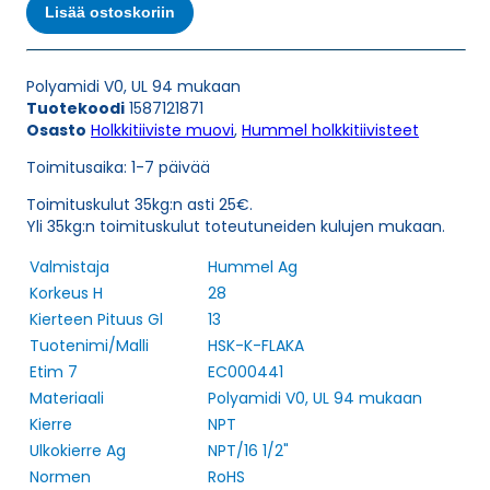
FLAKA
Lisää ostoskoriin
NPT/16
1/2"
HOLKKITIIVISTE
Polyamidi V0, UL 94 mukaan
määrä
Tuotekoodi
1587121871
Osasto
Holkkitiiviste muovi
,
Hummel holkkitiivisteet
Toimitusaika: 1-7 päivää
Toimituskulut 35kg:n asti 25€.
Yli 35kg:n toimituskulut toteutuneiden kulujen mukaan.
Valmistaja
Hummel Ag
Korkeus H
28
Kierteen Pituus Gl
13
Tuotenimi/Malli
HSK-K-FLAKA
Etim 7
EC000441
Materiaali
Polyamidi V0, UL 94 mukaan
Kierre
NPT
Ulkokierre Ag
NPT/16 1/2"
Normen
RoHS