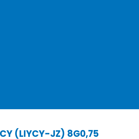
CY (LIYCY-JZ) 8G0,75