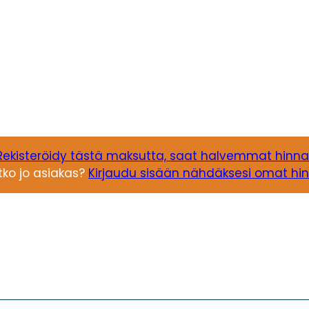
Rekisteröidy tästä maksutta, saat halvemmat hinna
tko jo asiakas?
Kirjaudu sisään nähdäksesi omat hin