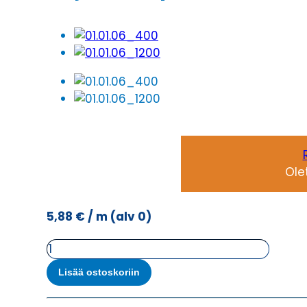
Ole
5,88
€
/ m
(alv 0)
Ohjauskaapeli
ÖPVC-
Lisää ostoskoriin
JZ-
CY