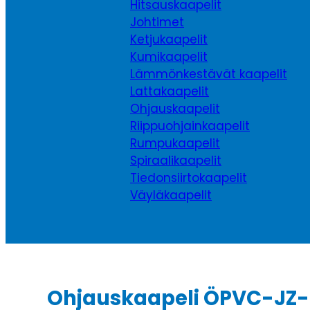
Hitsauskaapelit
Johtimet
Ketjukaapelit
Kumikaapelit
Lämmönkestävät kaapelit
Lattakaapelit
Ohjauskaapelit
Riippuohjainkaapelit
Rumpukaapelit
Spiraalikaapelit
Tiedonsiirtokaapelit
Väyläkaapelit
Ohjauskaapeli ÖPVC-JZ-