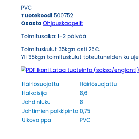
(LIYCY-
PVC
JZ)
Tuotekoodi
500752
8G0,75
Osasto
Ohjauskaapelit
määrä
Toimitusaika: 1–2 päivää
Toimituskulut 35kg:n asti 25€.
Yli 35kg:n toimituskulut toteutuneiden kulu
Lataa tuoteinfo (saksa/englanti)
Häiriösuojattu
Häiriösuojattu
Halkaisija
8,6
Johdinluku
8
Johtimien poikkipinta
0,75
Ulkovaippa
PVC