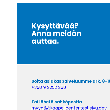
Kysyttävää?
Anna meidän
auttaa.
Soita asiakaspalveluumme ark. 8-1
+358 9 2252 260
Tai lähetä sähköpostia
myynti@kaapelicenter.testisivu.dev