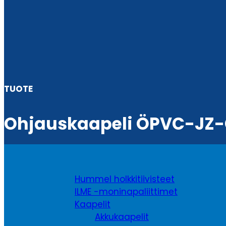
TUOTE
Ohjauskaapeli ÖPVC-JZ-C
Hummel holkkitiivisteet
ILME -moninapaliittimet
Kaapelit
Akkukaapelit