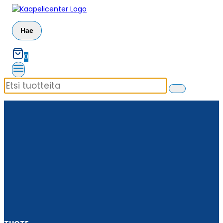
Siirry
sisältöön
Hae
0