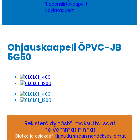
Tiedonsiirtokaapelit
Väyläkaapelit
Ohjauskaapeli ÖPVC-JB
5G50
Rekisteröidy tästä maksutta, saat
halvemmat hinnat
Oletko jo asiakas?
Kirjaudu sisään nähdäksesi omat