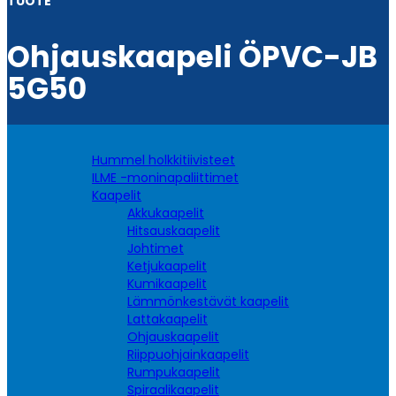
TUOTE
Ohjauskaapeli ÖPVC-JB
5G50
Hummel holkkitiivisteet
ILME -moninapaliittimet
Kaapelit
Akkukaapelit
Hitsauskaapelit
Johtimet
Ketjukaapelit
Kumikaapelit
Lämmönkestävät kaapelit
Lattakaapelit
Ohjauskaapelit
Riippuohjainkaapelit
Rumpukaapelit
Spiraalikaapelit