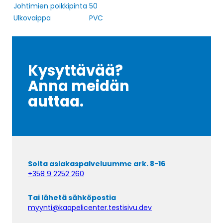
Johtimien poikkipinta
50
Ulkovaippa
PVC
Kysyttävää?
Anna meidän
auttaa.
Soita asiakaspalveluumme ark. 8-16
+358 9 2252 260
Tai lähetä sähköpostia
myynti@kaapelicenter.testisivu.dev