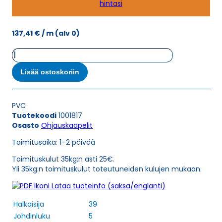
hintasi
137,41
€
/ m
(alv 0)
Ohjauskaapeli
ÖPVC-
JB
Lisää ostoskoriin
5G50
määrä
PVC
Tuotekoodi
1001817
Osasto
Ohjauskaapelit
Toimitusaika: 1–2 päivää
Toimituskulut 35kg:n asti 25€.
Yli 35kg:n toimituskulut toteutuneiden kulujen mukaan.
Lataa tuoteinfo (saksa/englanti)
Halkaisija
39
Johdinluku
5