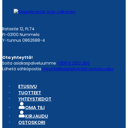
Ratastie 12, PL74
FI-03100 Nummela
Y-tunnus 0862688-4
Ota yhteyttä!
Soita asiakaspalveluumme
+358 9 2252 260
Lähetä sähköpostia
myynti@kaapelicenter.testisivu.dev
ETUSIVU
TUOTTEET
YHTEYSTIEDOT
OMA TILI
KIRJAUDU
OSTOSKORI