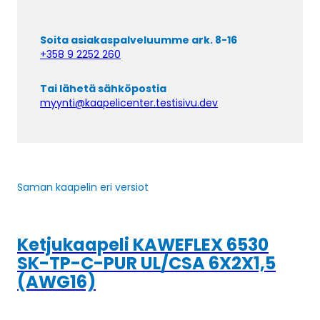
Soita asiakaspalveluumme ark. 8-16
+358 9 2252 260
Tai lähetä sähköpostia
myynti@kaapelicenter.testisivu.dev
Saman kaapelin eri versiot
Ketjukaapeli KAWEFLEX 6530
SK-TP-C-PUR UL/CSA 6X2X1,5
(AWG16)