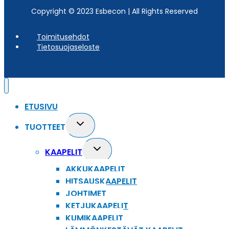
Copyright © 2023 Esbecon | All Rights Reserved
Toimitusehdot
Tietosuojaseloste
ETUSIVU
Toggle
TUOTTEET
child
menu
Toggle
KAAPELIT
child
AKKUKAAPELIT
menu
HITSAUSKAAPELIT
JOHTIMET
KETJUKAAPELIT
KUMIKAAPELIT