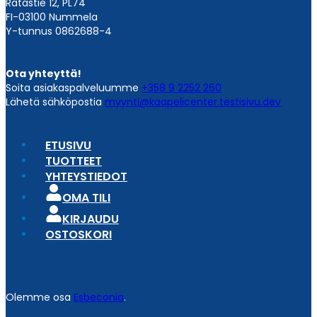
Ratastie 12, PL74
FI-03100 Nummela
Y-tunnus 0862688-4
Ota yhteyttä!
Soita asiakaspalveluumme
+358 9 2252 260
Lähetä sähköpostia
myynti@kaapelicenter.testisivu.dev
ETUSIVU
TUOTTEET
YHTEYSTIEDOT
OMA TILI
KIRJAUDU
OSTOSKORI
Olemme osa
Esbeconia
.