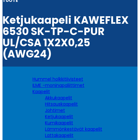
TUOTE
Ketjukaapeli KAWEFLEX
6530 SK-TP-C-PUR
UL/CSA 1X2X0,25
(AWG24)
Hummel holkkitiivisteet
ILME -moninapaliittimet
Kaapelit
Akkukaapelit
Hitsauskaapelit
Johtimet
Ketjukaapelit
Kumikaapelit
Lämmönkestävät kaapelit
Lattakaapelit