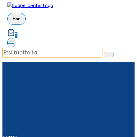
Siirry
sisältöön
Hae
0