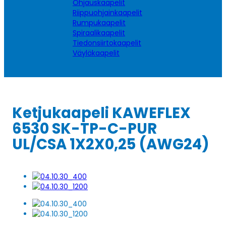
Ohjauskaapelit
Riippuohjainkaapelit
Rumpukaapelit
Spiraalikaapelit
Tiedonsiirtokaapelit
Väyläkaapelit
Ketjukaapeli KAWEFLEX
6530 SK-TP-C-PUR
UL/CSA 1X2X0,25 (AWG24)