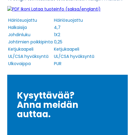
Lataa tuoteinfo (saksa/englanti)
Häiriösuojattu
Häiriösuojattu
Halkaisija
4,7
Johdinluku
1X2
Johtimien poikkipinta
0,25
Ketjukaapeli
Ketjukaapeli
UL/CSA hyväksyntä
UL/CSA hyväksyntä
Ulkovaippa
PUR
Kysyttävää?
Anna meidän
auttaa.