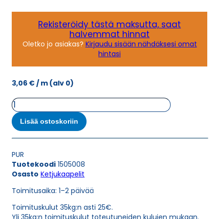
Rekisteröidy tästä maksutta, saat
halvemmat hinnat
Oletko jo asiakas?
Kirjaudu sisään nähdäksesi omat
hintasi
3,06
€
/ m
(alv 0)
Ketjukaapeli
KAWEFLEX
6530
Lisää ostoskoriin
SK-
TP-
C-
PUR
PUR
Tuotekoodi
1505008
UL/CSA
Osasto
Ketjukaapelit
1X2X0,25
(AWG24)
Toimitusaika: 1–2 päivää
määrä
Toimituskulut 35kg:n asti 25€.
Yli 35kg:n toimituskulut toteutuneiden kulujen mukaan.