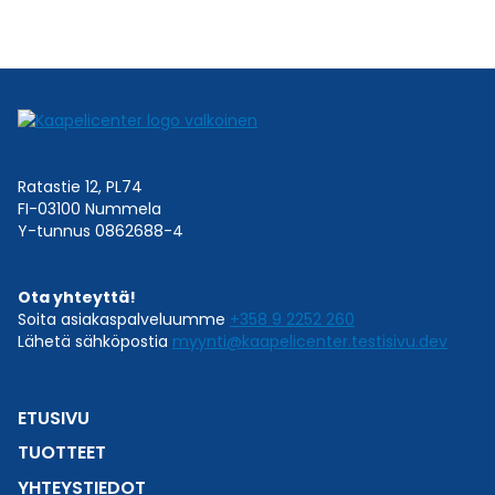
Ratastie 12, PL74
FI-03100 Nummela
Y-tunnus 0862688-4
Ota yhteyttä!
Soita asiakaspalveluumme
+358 9 2252 260
Lähetä sähköpostia
myynti@kaapelicenter.testisivu.dev
ETUSIVU
TUOTTEET
YHTEYSTIEDOT