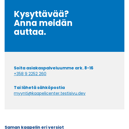
Kysyttävää?
Anna meidän
auttaa.
Soita asiakaspalveluumme ark. 8-16
+358 9 2252 260
Tai lähetä sähköpostia
myynti@kaapelicenter.testisivu.dev
Saman kaapelin eri versiot