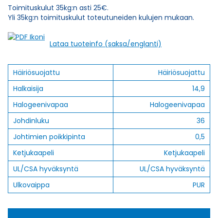
Toimituskulut 35kg:n asti 25€.
Yli 35kg:n toimituskulut toteutuneiden kulujen mukaan.
Lataa tuoteinfo (saksa/englanti)
Häiriösuojattu
Häiriösuojattu
Halkaisija
14,9
Halogeenivapaa
Halogeenivapaa
Johdinluku
36
Johtimien poikkipinta
0,5
Ketjukaapeli
Ketjukaapeli
UL/CSA hyväksyntä
UL/CSA hyväksyntä
Ulkovaippa
PUR