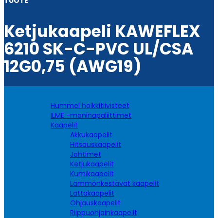
TUOTE
Ketjukaapeli KAWEFLEX
6210 SK-C-PVC UL/CSA
12G0,75 (AWG19)
Hummel holkkitiivisteet
ILME -moninapaliittimet
Kaapelit
Akkukaapelit
Hitsauskaapelit
Johtimet
Ketjukaapelit
Kumikaapelit
Lämmönkestävät kaapelit
Lattakaapelit
Ohjauskaapelit
Riippuohjainkaapelit