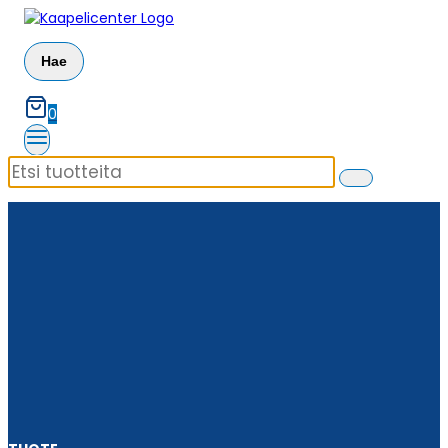
Siirry
sisältöön
Hae
0