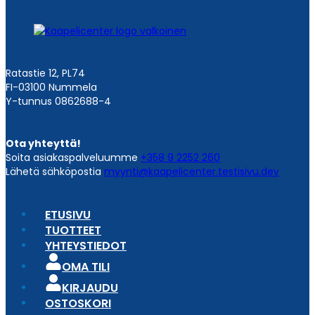
Ratastie 12, PL74
FI-03100 Nummela
Y-tunnus 0862688-4
Ota yhteyttä!
Soita asiakaspalveluumme
+358 9 2252 260
Lähetä sähköpostia
myynti@kaapelicenter.testisivu.dev
ETUSIVU
TUOTTEET
YHTEYSTIEDOT
OMA TILI
KIRJAUDU
OSTOSKORI