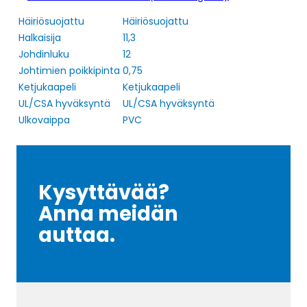
Häiriösuojattu
Häiriösuojattu
Halkaisija
11,3
Johdinluku
12
Johtimien poikkipinta
0,75
Ketjukaapeli
Ketjukaapeli
UL/CSA hyväksyntä
UL/CSA hyväksyntä
Ulkovaippa
PVC
Kysyttävää?
Anna meidän
auttaa.