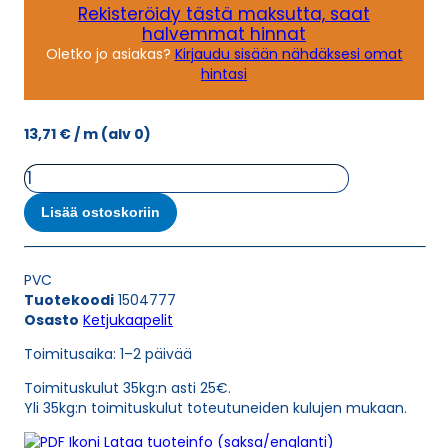
Rekisteröidy tästä maksutta, saat
halvemmat hinnat
Oletko jo asiakas?
Kirjaudu sisään nähdäksesi omat
hintasi
13,71
€
/ m
(alv 0)
Ketjukaapeli
KAWEFLEX
6210
Lisää ostoskoriin
SK-
C-
PVC
PVC
UL/CSA
Tuotekoodi
1504777
12G0,75
Osasto
Ketjukaapelit
(AWG19)
määrä
Toimitusaika: 1–2 päivää
Toimituskulut 35kg:n asti 25€.
Yli 35kg:n toimituskulut toteutuneiden kulujen mukaan.
Lataa tuoteinfo (saksa/englanti)