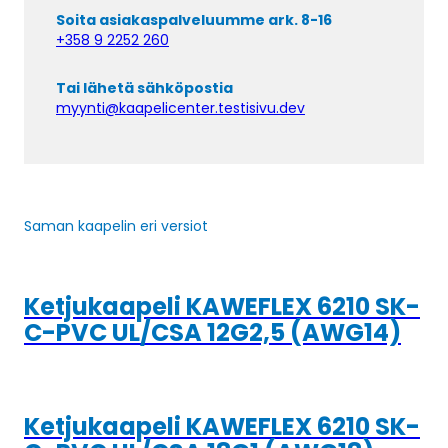
Soita asiakaspalveluumme ark. 8-16
+358 9 2252 260
Tai lähetä sähköpostia
myynti@kaapelicenter.testisivu.dev
Saman kaapelin eri versiot
Ketjukaapeli KAWEFLEX 6210 SK-
C-PVC UL/CSA 12G2,5 (AWG14)
Ketjukaapeli KAWEFLEX 6210 SK-