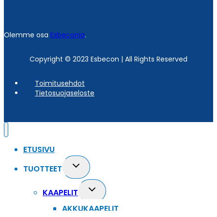
Olemme osa
Esbeconia
.
Copyright © 2023 Esbecon | All Rights Reserved
Toimitusehdot
Tietosuojaseloste
ETUSIVU
Toggle
TUOTTEET
child
menu
Toggle
KAAPELIT
child
AKKUKAAPELIT
menu