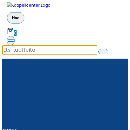
Siirry
sisältöön
Hae
0