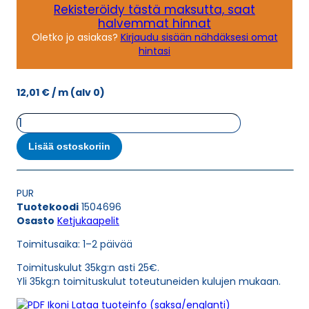
Rekisteröidy tästä maksutta, saat
halvemmat hinnat
Oletko jo asiakas?
Kirjaudu sisään nähdäksesi omat
hintasi
12,01
€
/ m
(alv 0)
Ketjukaapeli
KAWEFLEX
6130
Lisää ostoskoriin
SK-
PUR
UL/CSA
PUR
4G2,5
Tuotekoodi
1504696
(AWG14)
Osasto
Ketjukaapelit
määrä
Toimitusaika: 1–2 päivää
Toimituskulut 35kg:n asti 25€.
Yli 35kg:n toimituskulut toteutuneiden kulujen mukaan.
Lataa tuoteinfo (saksa/englanti)