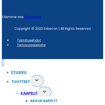
Olemme osa
Esbeconia
.
Copyright © 2023 Esbecon | All Rights Reserved
Toimitusehdot
Tietosuojaseloste
ETUSIVU
Toggle
TUOTTEET
child
menu
Toggle
KAAPELIT
child
AKKUKAAPELIT
menu