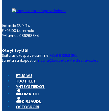
Ratastie 12, PL74
FI-03100 Nummela
Y-tunnus 0862688-4
Ota yhteyttä!
Soita asiakaspalveluumme
+358 9 2252 260
Lähetä sähköpostia
myynti@kaapelicenter.testisivu.dev
ETUSIVU
TUOTTEET
YHTEYSTIEDOT
OMA TILI
KIRJAUDU
OSTOSKORI