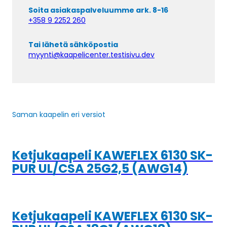
Soita asiakaspalveluumme ark. 8-16
+358 9 2252 260
Tai lähetä sähköpostia
myynti@kaapelicenter.testisivu.dev
Saman kaapelin eri versiot
Ketjukaapeli KAWEFLEX 6130 SK-
PUR UL/CSA 25G2,5 (AWG14)
Ketjukaapeli KAWEFLEX 6130 SK-