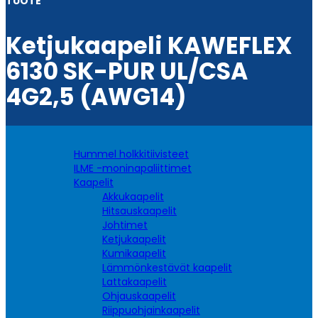
TUOTE
Ketjukaapeli KAWEFLEX
6130 SK-PUR UL/CSA
4G2,5 (AWG14)
Hummel holkkitiivisteet
ILME -moninapaliittimet
Kaapelit
Akkukaapelit
Hitsauskaapelit
Johtimet
Ketjukaapelit
Kumikaapelit
Lämmönkestävät kaapelit
Lattakaapelit
Ohjauskaapelit
Riippuohjainkaapelit