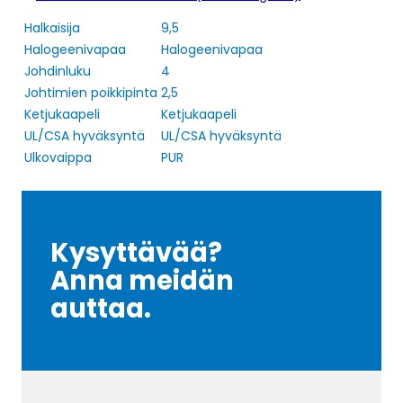
Halkaisija
9,5
Halogeenivapaa
Halogeenivapaa
Johdinluku
4
Johtimien poikkipinta
2,5
Ketjukaapeli
Ketjukaapeli
UL/CSA hyväksyntä
UL/CSA hyväksyntä
Ulkovaippa
PUR
Kysyttävää?
Anna meidän
auttaa.