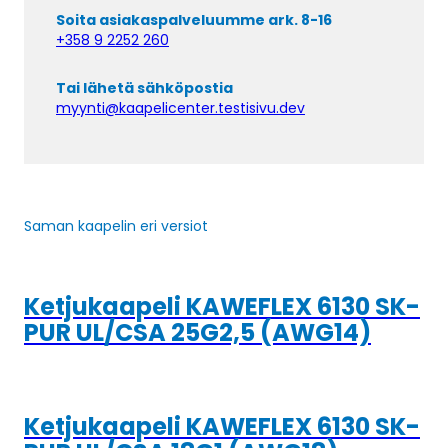
Soita asiakaspalveluumme ark. 8-16
+358 9 2252 260
Tai lähetä sähköpostia
myynti@kaapelicenter.testisivu.dev
Saman kaapelin eri versiot
Ketjukaapeli KAWEFLEX 6130 SK-
PUR UL/CSA 25G2,5 (AWG14)
Ketjukaapeli KAWEFLEX 6130 SK-