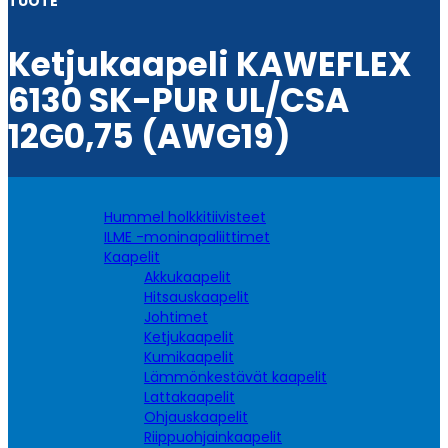
TUOTE
Ketjukaapeli KAWEFLEX
6130 SK-PUR UL/CSA
12G0,75 (AWG19)
Hummel holkkitiivisteet
ILME -moninapaliittimet
Kaapelit
Akkukaapelit
Hitsauskaapelit
Johtimet
Ketjukaapelit
Kumikaapelit
Lämmönkestävät kaapelit
Lattakaapelit
Ohjauskaapelit
Riippuohjainkaapelit