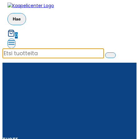
Siirry
sisältöön
Hae
0