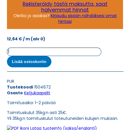
Rekisteröidy tästä maksutta, saat
halvemmat hinnat
Oletko jo asiakas?
Kirjaudu sisään nähdäksesi omat
hintasi
12,64
€
/ m
(alv 0)
Ketjukaapeli
KAWEFLEX
6130
Lisää ostoskoriin
SK-
PUR
UL/CSA
PUR
12G0,75
Tuotekoodi
1504672
(AWG19)
Osasto
Ketjukaapelit
määrä
Toimitusaika: 1–2 päivää
Toimituskulut 35kg:n asti 25€.
Yli 35kg:n toimituskulut toteutuneiden kulujen mukaan.
Lataa tuoteinfo (saksa/englanti)