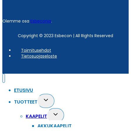
Olemme osa
Esbeconia
.
Copyright © 2023 Esbecon | All Rights Reserved
Toimitusehdot
Tietosuojaseloste
ETUSIVU
Toggle
TUOTTEET
child
menu
Toggle
KAAPELIT
child
AKKUKAAPELIT
menu