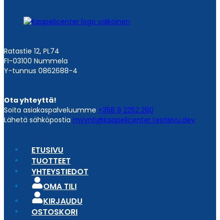
Ratastie 12, PL74
FI-03100 Nummela
Y-tunnus 0862688-4
Ota yhteyttä!
Soita asiakaspalveluumme
+358 9 2252 260
Lähetä sähköpostia
myynti@kaapelicenter.testisivu.dev
ETUSIVU
TUOTTEET
YHTEYSTIEDOT
OMA TILI
KIRJAUDU
OSTOSKORI