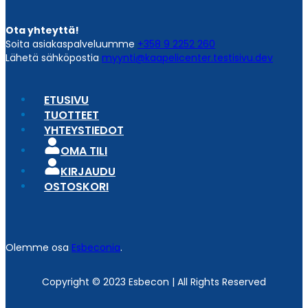
Ota yhteyttä!
Soita asiakaspalveluumme
+358 9 2252 260
Lähetä sähköpostia
myynti@kaapelicenter.testisivu.dev
ETUSIVU
TUOTTEET
YHTEYSTIEDOT
OMA TILI
KIRJAUDU
OSTOSKORI
Olemme osa
Esbeconia
.
Copyright © 2023 Esbecon | All Rights Reserved