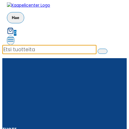
Siirry
sisältöön
Hae
0