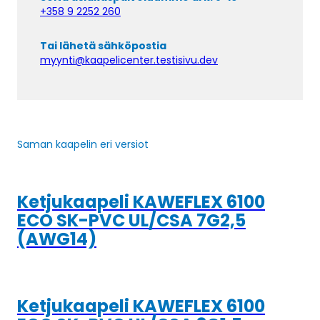
+358 9 2252 260
Tai lähetä sähköpostia
myynti@kaapelicenter.testisivu.dev
Saman kaapelin eri versiot
Ketjukaapeli KAWEFLEX 6100
ECO SK-PVC UL/CSA 7G2,5
(AWG14)
Ketjukaapeli KAWEFLEX 6100