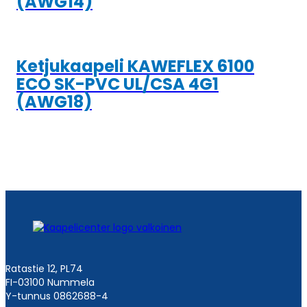
(AWG14)
Ketjukaapeli KAWEFLEX 6100
ECO SK-PVC UL/CSA 4G1
(AWG18)
Ratastie 12, PL74
FI-03100 Nummela
Y-tunnus 0862688-4