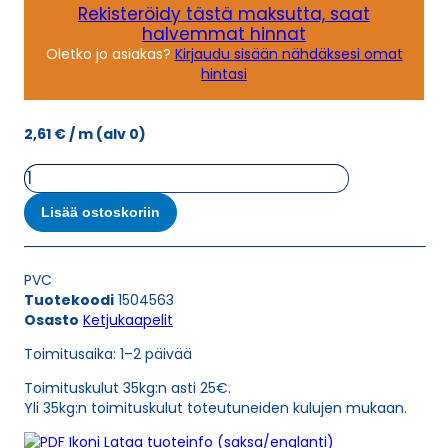
Rekisteröidy tästä maksutta, saat
halvemmat hinnat
Oletko jo asiakas?
Kirjaudu sisään nähdäksesi omat
hintasi
2,61
€
/ m
(alv 0)
Ketjukaapeli
KAWEFLEX
6100
Lisää ostoskoriin
ECO
SK-
PVC
PVC
UL/CSA
Tuotekoodi
1504563
5G0,75
Osasto
Ketjukaapelit
(AWG19)
määrä
Toimitusaika: 1–2 päivää
Toimituskulut 35kg:n asti 25€.
Yli 35kg:n toimituskulut toteutuneiden kulujen mukaan.
Lataa tuoteinfo (saksa/englanti)