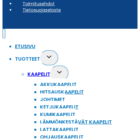
Toimitusehdot
Tietosuojaseloste
ETUSIVU
Toggle
TUOTTEET
child
menu
Toggle
KAAPELIT
child
AKKUKAAPELIT
menu
HITSAUSKAAPELIT
JOHTIMET
KETJUKAAPELIT
KUMIKAAPELIT
LÄMMÖNKESTÄVÄT KAAPELIT
LATTAKAAPELIT
OHJAUSKAAPELIT