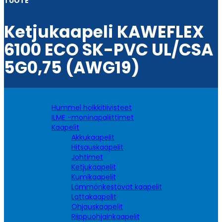
TUOTE
Ketjukaapeli KAWEFLEX
6100 ECO SK-PVC UL/CSA
5G0,75 (AWG19)
Hummel holkkitiivisteet
ILME -moninapaliittimet
Kaapelit
Akkukaapelit
Hitsauskaapelit
Johtimet
Ketjukaapelit
Kumikaapelit
Lämmönkestävät kaapelit
Lattakaapelit
Ohjauskaapelit
Riippuohjainkaapelit