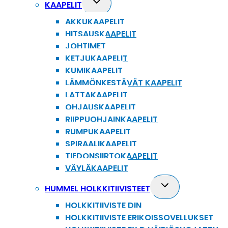
Toggle
KAAPELIT
child
AKKUKAAPELIT
menu
HITSAUSKAAPELIT
JOHTIMET
KETJUKAAPELIT
KUMIKAAPELIT
LÄMMÖNKESTÄVÄT KAAPELIT
LATTAKAAPELIT
OHJAUSKAAPELIT
RIIPPUOHJAINKAAPELIT
RUMPUKAAPELIT
SPIRAALIKAAPELIT
TIEDONSIIRTOKAAPELIT
VÄYLÄKAAPELIT
Toggle
HUMMEL HOLKKITIIVISTEET
child
HOLKKITIIVISTE DIN
menu
HOLKKITIIVISTE ERIKOISSOVELLUKSET