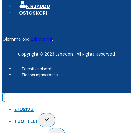
KIRJAUDU
OSTOSKORI
Olemme osa
Esbeconia
.
Copyright © 2023 Esbecon | All Rights Reserved
Toimitusehdot
Tietosuojaseloste
ETUSIVU
Toggle
TUOTTEET
child
menu