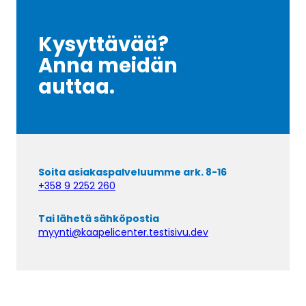
Kysyttävää?
Anna meidän
auttaa.
Soita asiakaspalveluumme ark. 8-16
+358 9 2252 260
Tai lähetä sähköpostia
myynti@kaapelicenter.testisivu.dev