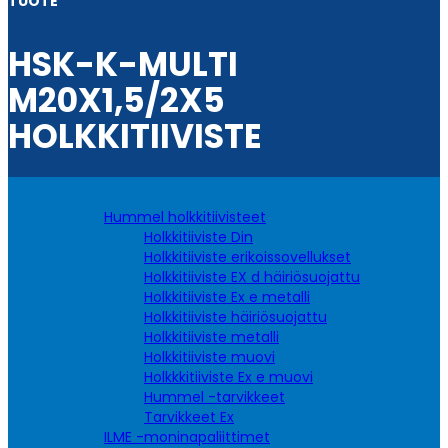
TUOTE
HSK-K-MULTI
M20X1,5/2X5
HOLKKITIIVISTE
Hummel holkkitiivisteet
Holkkitiiviste Din
Holkkitiiviste erikoissovellukset
Holkkitiiviste EX d häiriösuojattu
Holkkitiiviste Ex e metalli
Holkkitiiviste häiriösuojattu
Holkkitiiviste metalli
Holkkitiiviste muovi
Holkkkitiiviste Ex e muovi
Hummel -tarvikkeet
Tarvikkeet Ex
ILME -moninapaliittimet