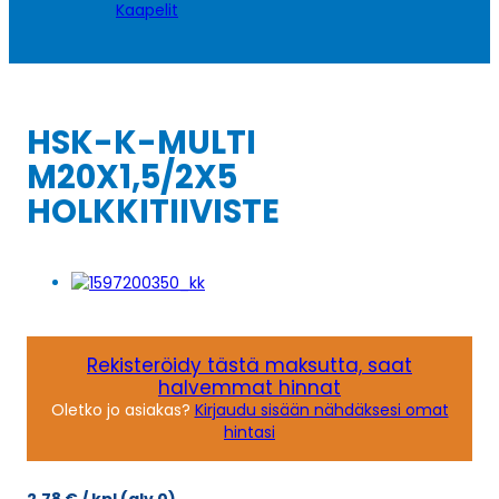
Kaapelit
HSK-K-MULTI
M20X1,5/2X5
HOLKKITIIVISTE
Rekisteröidy tästä maksutta, saat
halvemmat hinnat
Oletko jo asiakas?
Kirjaudu sisään nähdäksesi omat
hintasi