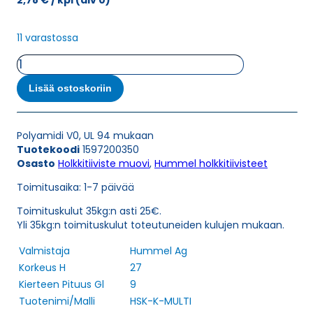
2,78
€
/ kpl
(alv 0)
11 varastossa
HSK-
K-
MULTI
Lisää ostoskoriin
M20X1,5/2X5
HOLKKITIIVISTE
määrä
Polyamidi V0, UL 94 mukaan
Tuotekoodi
1597200350
Osasto
Holkkitiiviste muovi
,
Hummel holkkitiivisteet
Toimitusaika: 1-7 päivää
Toimituskulut 35kg:n asti 25€.
Yli 35kg:n toimituskulut toteutuneiden kulujen mukaan.
Valmistaja
Hummel Ag
Korkeus H
27
Kierteen Pituus Gl
9
Tuotenimi/Malli
HSK-K-MULTI