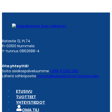
Ratastie 12, PL74
FI-03100 Nummela
Y-tunnus 0862688-4
Ota yhteyttä!
Soita asiakaspalveluumme
+358 9 2252 260
Lähetä sähköpostia
myynti@kaapelicenter.testisivu.dev
ETUSIVU
TUOTTEET
YHTEYSTIEDOT
OMA TILI