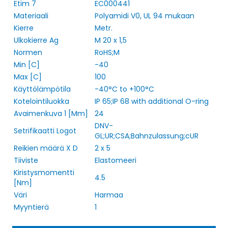
Etim 7
EC000441
Materiaali
Polyamidi V0, UL 94 mukaan
Kierre
Metr.
Ulkokierre Ag
M 20 x 1,5
Normen
RoHS;M
Min [C]
-40
Max [C]
100
Käyttölämpötila
-40°C to +100°C
Kotelointiluokka
IP 65;IP 68 with additional O-ring
Avaimenkuva 1 [Mm]
24
DNV-
Setrifikaatti Logot
GL;UR;CSA;Bahnzulassung;cUR
Reikien määrä X D
2 x 5
Tiiviste
Elastomeeri
Kiristysmomentti
4.5
[Nm]
Väri
Harmaa
Myyntierä
1