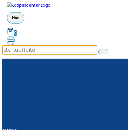
Siirry
sisältöön
Hae
0